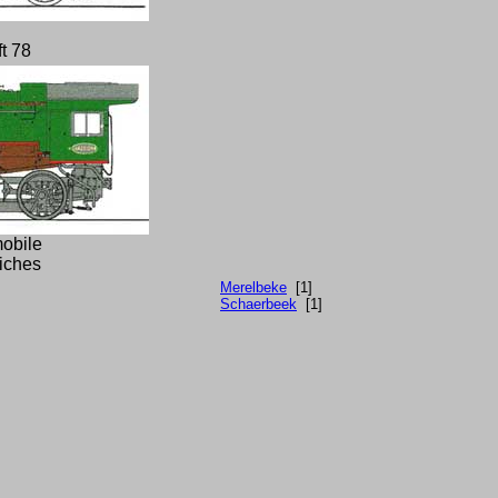
ft 78
obile
fiches
Merelbeke
[1]
Schaerbeek
[1]