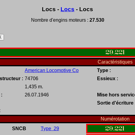
Locs -
Locs
- Locs
Nombre d'engins moteurs :
27.530
29
.
221
Caractéristiques
American Locomotive Co
Type :
tructeur :
74706
Essieux :
1,435 m.
 :
26.07.1946
Mise hors servic
Sortie d'écriture 
:
Numérotation
29
.
221
SNCB
Type 29