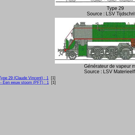
Type 29
Source : LSV Tijdschri
Générateur de vapeur m
Source : LSV Materieel
Type 29 (Claude Vincent) : 1
[1]
 - Een eeuw stoom (PFT) : 1
[1]