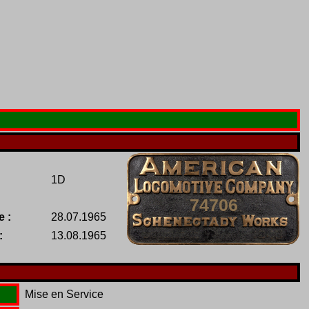
1D
74706
e :
28.07.1965
:
13.08.1965
Mise en Service