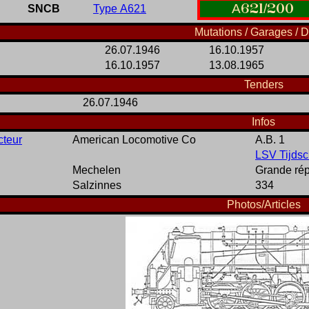
A
621
/
200
SNCB
Type A621
Mutations / Garages / D
26.07.1946
16.10.1957
16.10.1957
13.08.1965
Tenders
26.07.1946
Infos
cteur
American Locomotive Co
A.B. 1
LSV Tijdsch
Mechelen
Grande rép
Salzinnes
334
Photos/Articles