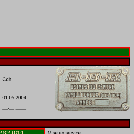
Cdh
01.05.2004
__.__.____
262
.
054
Mise en service