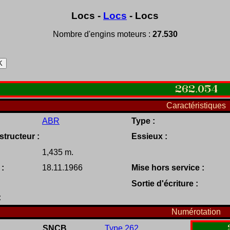
Locs -
Locs
- Locs
Nombre d'engins moteurs :
27.530
262
.
054
Caractéristiques
ABR
Type :
tructeur :
Essieux :
1,435 m.
 :
18.11.1966
Mise hors service :
Sortie d'écriture :
:
Numérotation
SNCB
Type 262