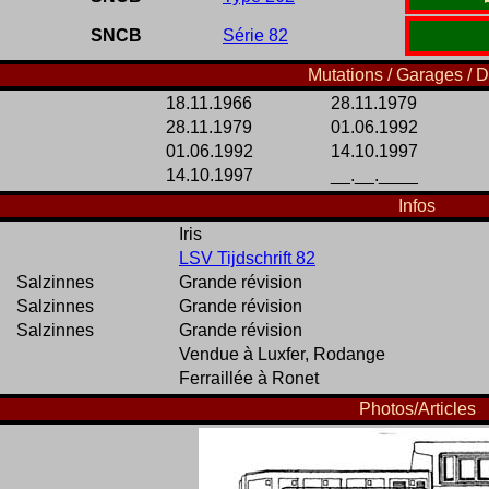
SNCB
Série 82
Mutations / Garages / D
18.11.1966
28.11.1979
28.11.1979
01.06.1992
01.06.1992
14.10.1997
14.10.1997
__.__.____
Infos
Iris
LSV Tijdschrift 82
Salzinnes
Grande révision
Salzinnes
Grande révision
Salzinnes
Grande révision
Vendue à Luxfer, Rodange
Ferraillée à Ronet
Photos/Articles