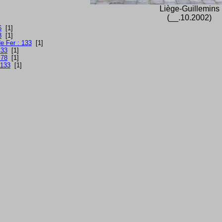
Liège-Guillemins
(__.10.2002)
6
[1]
8
[1]
e Fer : 133
[1]
 33
[1]
 78
[1]
 133
[1]