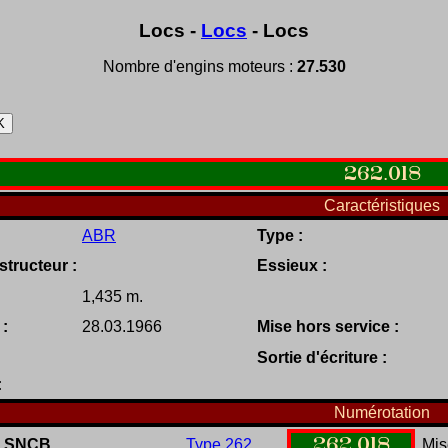
Locs -
Locs
- Locs
Nombre d'engins moteurs :
27.530
262
.
018
Caractéristiques
ABR
Type :
tructeur :
Essieux :
1,435 m.
 :
28.03.1966
Mise hors service :
Sortie d'écriture :
:
Numérotation
262
.
018
SNCB
Type 262
Mis