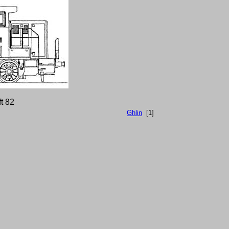
ft 82
Ghlin
[1]