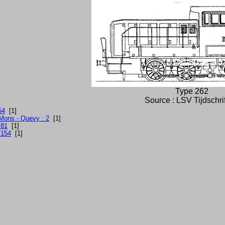
Type 262
Source : LSV Tijdschri
54
[1]
 Mons - Quevy : 2
[1]
 81
[1]
 154
[1]