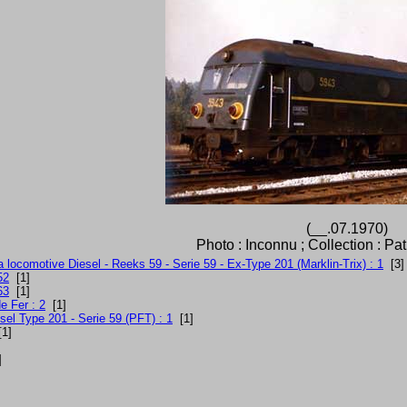
(__.07.1970)
Photo : Inconnu ; Collection : Pa
a locomotive Diesel - Reeks 59 - Serie 59 - Ex-Type 201 (Marklin-Trix) : 1
[3]
52
[1]
63
[1]
e Fer : 2
[1]
sel Type 201 - Serie 59 (PFT) : 1
[1]
1]
]
]