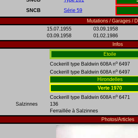
SNCB
Série 59
Mutations / Garages / D
15.07.1955
03.09.1958
03.09.1958
01.02.1986
Infos
Etoile
o
Cockerill type Baldwin 608A n
6497
o
Cockerill type Baldwin 608A n
6497
Hirondelles
Verte 1970
o
Cockerill type Baldwin 608A n
6471
Salzinnes
136
Ferraillée à Salzinnes
Photos/Articles