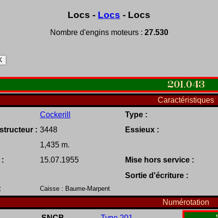
Locs -
Locs
- Locs
Nombre d'engins moteurs :
27.530
201
.
043
Caractéristiques
Cockerill
Type :
tructeur :
3448
Essieux :
1,435 m.
 :
15.07.1955
Mise hors service :
Sortie d'écriture :
:
Caisse : Baume-Marpent
Numérotation
SNCB
Type 201