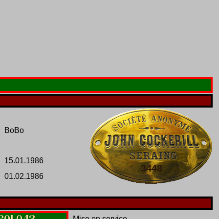
BoBo
15.01.1986
3448
01.02.1986
201
.
043
Mise en service