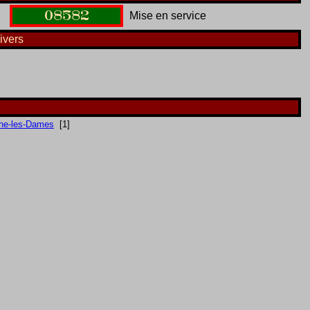
08582
Mise en service
ivers
he-les-Dames
[1]