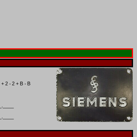
 + 2 - 2 + B - B
_.____
_.____