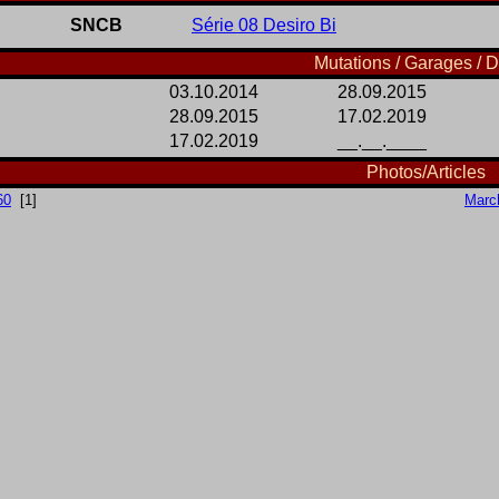
SNCB
Série 08 Desiro Bi
Mutations / Garages / D
03.10.2014
28.09.2015
28.09.2015
17.02.2019
17.02.2019
__.__.____
Photos/Articles
60
[1]
Marc