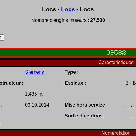
Locs -
Locs
- Locs
Nombre d'engins moteurs :
27.530
08582
Caractéristiques
Siemens
Type :
tructeur :
Essieux :
B - B
1,435 m.
 :
03.10.2014
Mise hors service :
__._
Sortie d'écriture :
__._
:
Numérotation