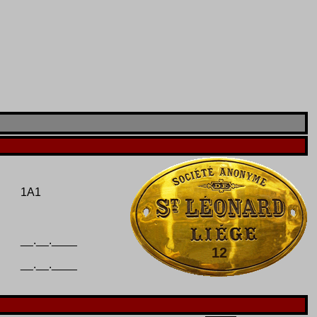
1A1
__.__.____
12
__.__.____