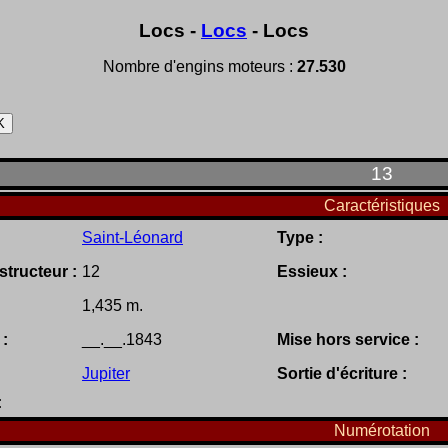
Locs -
Locs
- Locs
Nombre d'engins moteurs :
27.530
13
Caractéristiques
Saint-Léonard
Type :
tructeur :
12
Essieux :
1,435 m.
 :
__.__.1843
Mise hors service :
Jupiter
Sortie d'écriture :
:
Numérotation