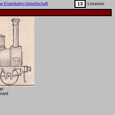
13
he Eisenbahn-Gesellschaft
Livraison
et
enard