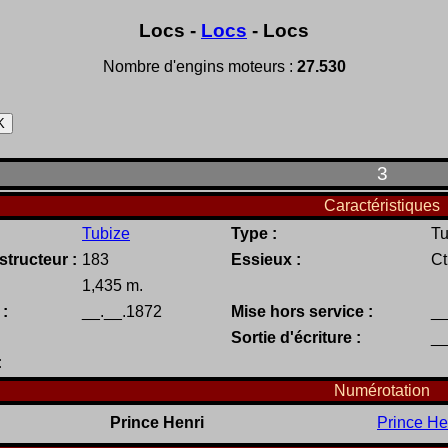
Locs -
Locs
- Locs
Nombre d'engins moteurs :
27.530
3
Caractéristiques
Tubize
Type :
Tu
tructeur :
183
Essieux :
Ct
1,435 m.
 :
__.__.1872
Mise hors service :
__
Sortie d'écriture :
__
:
Numérotation
Prince Henri
Prince He