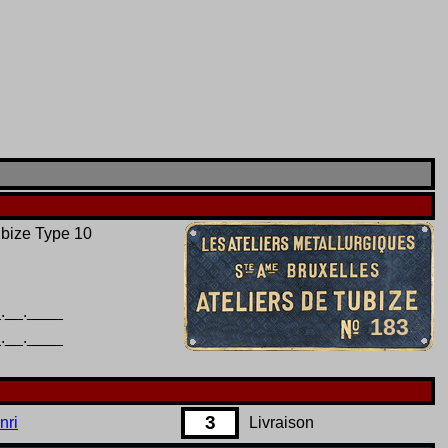
bize Type 10
.__.____
183
.__.____
3
nri
Livraison