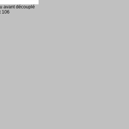
eu avant découplé
t 106