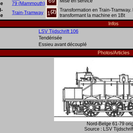
69
Mise en service
ge
79 (Mammouth)
d-
Transformation en Train-Tramway. D
(2)
Train-Tramway
1
ge
transformant la machine en 1Bt
Infos
LSV Tijdschrift 106
Tendérisée
Essieu avant découplé
Photos/Articles
Nord-Belge 61-79 ori
Source : LSV Tijdschrif