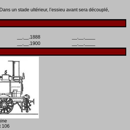
ans un stade ultérieur, l'essieu avant sera découplé,
__.__.1888
__.__.____
__.__.1900
__.__.____
gine
t 106