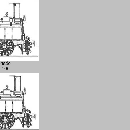
risée
t 106