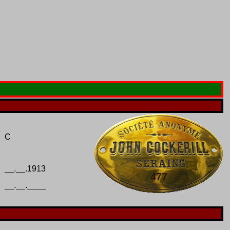
C
__.__.1913
477
__.__.____