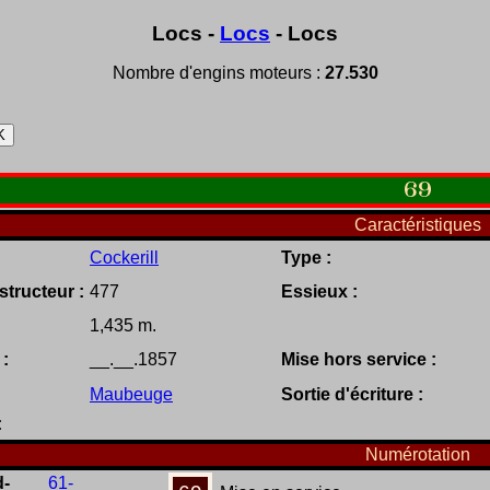
Locs -
Locs
- Locs
Nombre d'engins moteurs :
27.530
69
Caractéristiques
Cockerill
Type :
tructeur :
477
Essieux :
1,435 m.
 :
__.__.1857
Mise hors service :
Maubeuge
Sortie d'écriture :
:
Numérotation
d-
61-