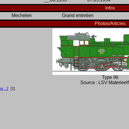
Infos
Mechelen
Grand entretien
Photos/Articles
Type 96
Source : LSV Materieel
a : 2
[1]