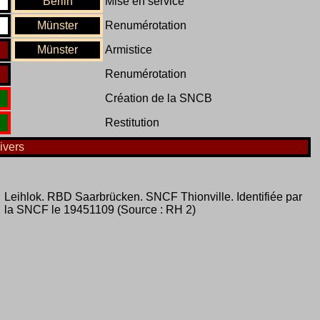
Berlin
Mise en service
Münster
Renumérotation
Münster
Armistice
Renumérotation
Création de la SNCB
Restitution
ivers
Leihlok. RBD Saarbrücken. SNCF Thionville. Identifiée par
la SNCF le 19451109 (Source : RH 2)