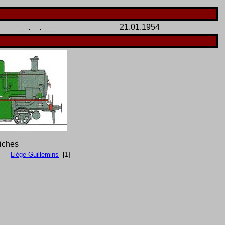
__.__.____
21.01.1954
fiches
Liège-Guillemins
[1]