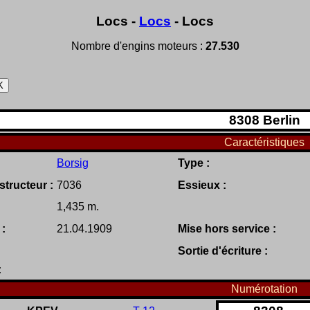
Locs -
Locs
- Locs
Nombre d'engins moteurs :
27.530
8308
Berlin
Caractéristiques
Borsig
Type :
tructeur :
7036
Essieux :
1,435 m.
 :
21.04.1909
Mise hors service :
Sortie d'écriture :
:
Numérotation