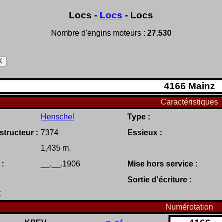
Locs -
Locs
- Locs
Nombre d'engins moteurs :
27.530
4166
Mainz
Caractéristiques
Henschel
Type :
tructeur :
7374
Essieux :
1,435 m.
 :
__.__.1906
Mise hors service :
Sortie d'écriture :
:
Numérotation
4