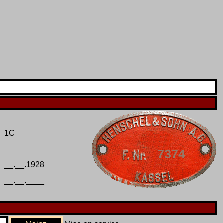
1C
7374
__.__.1928
__.__.____