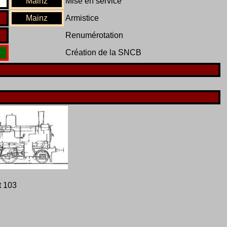
Mainz
Mise en service
Mainz
Armistice
Renumérotation
Création de la SNCB
t 103