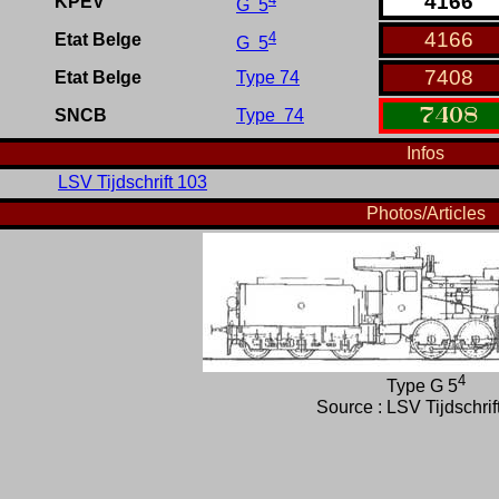
4166
KPEV
G 5
4
4166
Etat Belge
G 5
7408
Etat Belge
Type 74
7408
SNCB
Type 74
Infos
LSV Tijdschrift 103
Photos/Articles
4
Type G 5
Source : LSV Tijdschrif