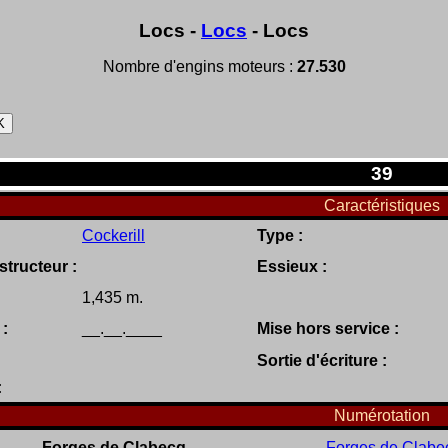
Locs -
Locs
- Locs
Nombre d'engins moteurs :
27.530
39
Caractéristiques
Cockerill
Type :
tructeur :
Essieux :
1,435 m.
 :
__.__.____
Mise hors service :
Sortie d'écriture :
:
Numérotation
Forges de Clabecq
Forges de Clabe