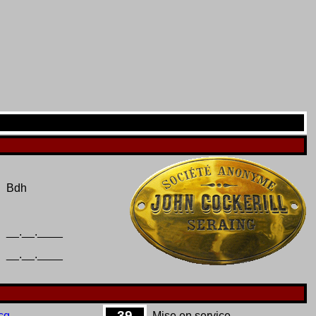
Bdh
__.__.____
__.__.____
39
cq
Mise en service