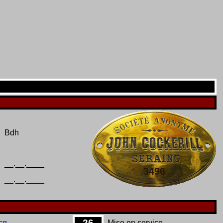
Bdh
__.__.____
3496
__.__.____
26
cq
Mise en service