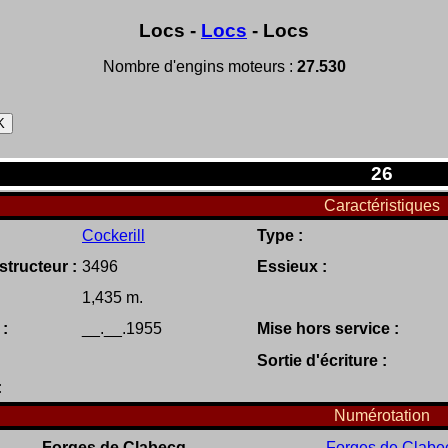
Locs -
Locs
- Locs
Nombre d'engins moteurs :
27.530
26
Caractéristiques
Cockerill
Type :
tructeur :
3496
Essieux :
1,435 m.
 :
__.__.1955
Mise hors service :
Sortie d'écriture :
:
Numérotation
Forges de Clabecq
Forges de Clabe