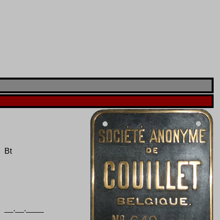
Bt
__.__.____