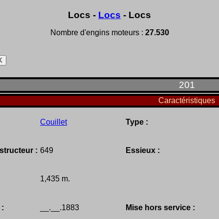
Locs -
Locs
- Locs
Nombre d'engins moteurs :
27.530
201
Caractéristiques
Couillet
Type :
tructeur :
649
Essieux :
1,435 m.
 :
__.__.1883
Mise hors service :