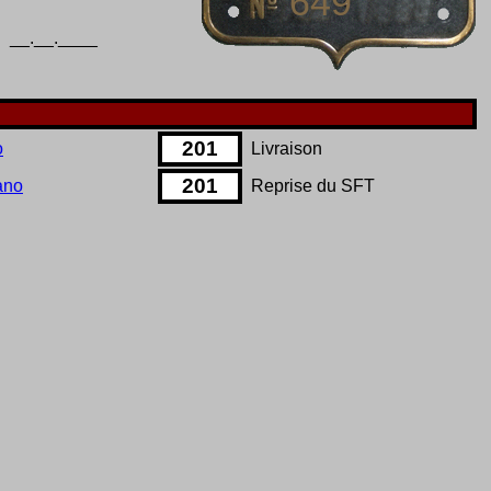
649
__.__.____
201
o
Livraison
201
ano
Reprise du SFT