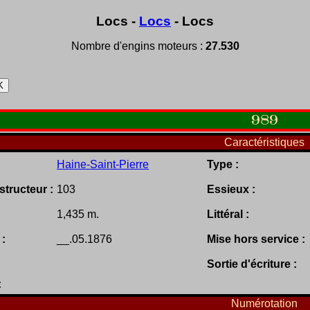
Locs -
Locs
- Locs
Nombre d'engins moteurs :
27.530
989
Caractéristiques
Haine-Saint-Pierre
Type :
tructeur :
103
Essieux :
1,435 m.
Littéral :
 :
__.05.1876
Mise hors service :
Sortie d'écriture :
:
Numérotation