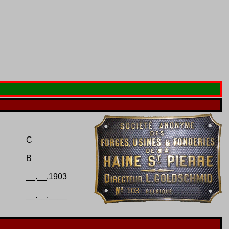
C
B
__.__.1903
103
__.__.____