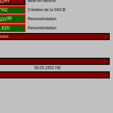
Mise en service
82
782
Création de la SNCB
(2)
Renumérotation
26
1
.
126
Renumérotation
ivers
30.05.1952 HE