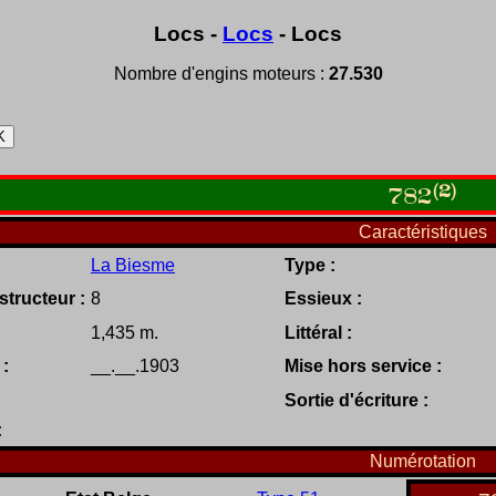
Locs -
Locs
- Locs
Nombre d'engins moteurs :
27.530
(2)
782
Caractéristiques
La Biesme
Type :
tructeur :
8
Essieux :
1,435 m.
Littéral :
 :
__.__.1903
Mise hors service :
Sortie d'écriture :
:
Numérotation