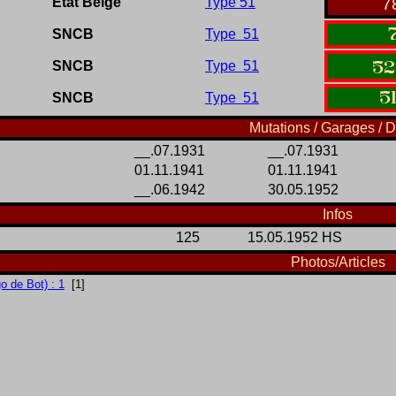
Etat Belge
Type 51
7
SNCB
Type 51
SNCB
Type 51
52
5
SNCB
Type 51
Mutations / Garages / D
__.07.1931
__.07.1931
01.11.1941
01.11.1941
__.06.1942
30.05.1952
Infos
125
15.05.1952 HS
Photos/Articles
 de Bot) : 1
[1]