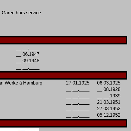
Garée hors service
__.__.____
__.06.1947
__.09.1948
__.__.____
can Werke à Hamburg
27.01.1925
06.03.1925
__.__.____
__.08.1928
__.__.____
__.__.1939
__.__.____
21.03.1951
__.__.____
27.03.1952
__.__.____
05.12.1952