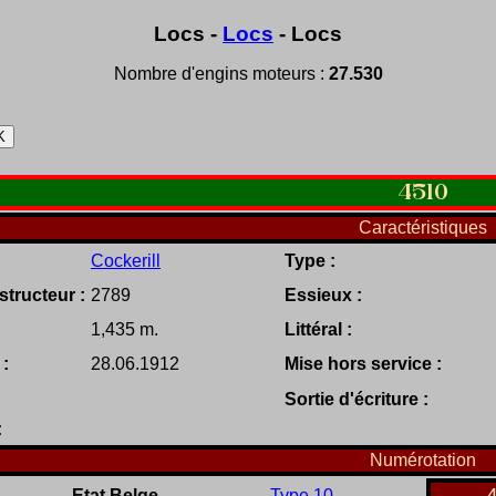
Locs -
Locs
- Locs
Nombre d'engins moteurs :
27.530
4510
Caractéristiques
Cockerill
Type :
tructeur :
2789
Essieux :
1,435 m.
Littéral :
 :
28.06.1912
Mise hors service :
Sortie d'écriture :
:
Numérotation
Etat Belge
Type 10