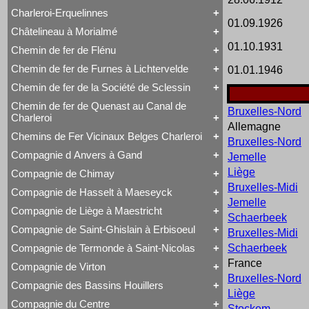
Voyageurs
Série 57
Class 66
Charleroi-Erquelinnes
Série 73
Tout Charleroi à Louvain
DE 18
01.09.1926
Série 77
23 à 25
Série 27
Châtelineau à Morialmé
Série 82
Tout Charleroi-Erquelinnes
50 à 53
Série 77
01.10.1931
David Joy
60 à 61
Chemin de fer de Flénu
Tout Châtelineau à Morialmé
Saint-Léonard
62 à 63
42 à 44
Varsovie-Vienne
94 à 95
Chemin de fer de Furnes à Lichtervelde
01.01.1946
Tout Chemin de fer de Flénu
106 à 109
Chemin de fer de Flénu
Chemin de fer de la Société de Sclessin
Tout Chemin de fer de Furnes à Lichtervelde
Saint-Léonard
Chemin de fer de Quenast au Canal de
Bruxelles-Nord
Tout Chemin de fer de la Société de Sclessin
Charleroi
Saint-Léonard
Allemagne
Chemins de Fer Vicinaux Belges Charleroi
Bruxelles-Nord
Tout Chemin de fer de Quenast au Canal de
Charleroi
Compagnie d Anvers à Gand
Jemelle
Tout Chemins de Fer Vicinaux Belges Charleroi
Chemin de fer de Quenast au Canal de Charleroi
Chemins de Fer Vicinaux Belges Charleroi
Liège
Compagnie de Chimay
Tout Compagnie d Anvers à Gand
Bruxelles-Midi
3H
Compagnie de Hasselt à Maeseyck
Tout Compagnie de Chimay
4H
Jemelle
1 à 5 (Ravachol)
5H
Compagnie de Liège à Maestricht
Tout Compagnie de Hasselt à Maeseyck
51-64 (Revolver)
Schaerbeek
De Ridder
Compagnie de Hasselt à Maeseyck
1 à 5
Compagnie de Saint-Ghislain à Erbisoeul
Bruxelles-Midi
Tout Compagnie de Liège à Maestricht
Tubize Type 10
120 T Nord 2.921 à 2.950
Compagnie de Liège à Maestricht
671-676 (Viennoises)
Compagnie de Termonde à Saint-Nicolas
Schaerbeek
Tout Compagnie de Saint-Ghislain à Erbisoeul
Mammouth Nord-Belge
701-710 (Engerth)
France
Marchandises
Train-Tramway
711-755 (180 unités)
Compagnie de Virton
Tout Compagnie de Termonde à Saint-Nicolas
Voyageurs
Type 28 EB
Engerth
Bruxelles-Nord
Cockerill
Compagnie des Bassins Houillers
1
G 7
Tout Compagnie de Virton
Compagnie de Termonde à Saint-Nicolas
Liège
NB 51-64
Compagnie de Virton
Fox, Walker & Co
Compagnie du Centre
Train-Tramway
Stockem