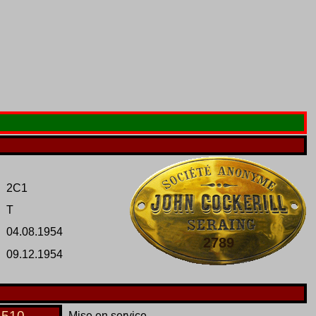
2C1
T
04.08.1954
2789
09.12.1954
4510
Mise en service