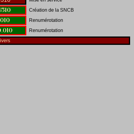
4510
Création de la SNCB
1010
Renumérotation
0
.
010
Renumérotation
ivers