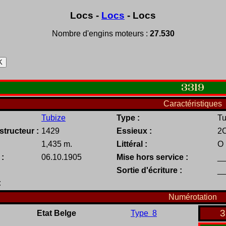
Locs -
Locs
- Locs
Nombre d'engins moteurs :
27.530
3319
Caractéristiques
Tubize
Type :
Tu
tructeur :
1429
Essieux :
2
1,435 m.
Littéral :
O
 :
06.10.1905
Mise hors service :
__
Sortie d'écriture :
__
:
Numérotation
3
Etat Belge
Type 8