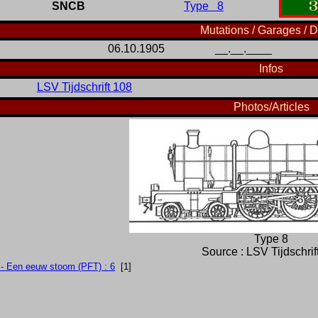
3
SNCB
Type 8
Mutations / Garages / D
06.10.1905
__.__.____
Infos
LSV Tijdschrift 108
Photos/Articles
Type 8
Source : LSV Tijdschrif
 - Een eeuw stoom (PFT) : 6
[1]