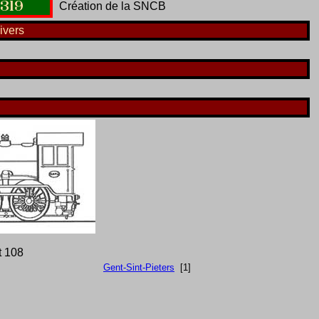
319
Création de la SNCB
ivers
t 108
Gent-Sint-Pieters
[1]