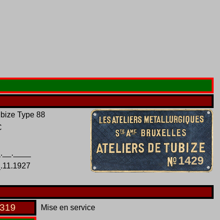
bize Type 88
C
.__.____
1429
.11.1927
319
Mise en service