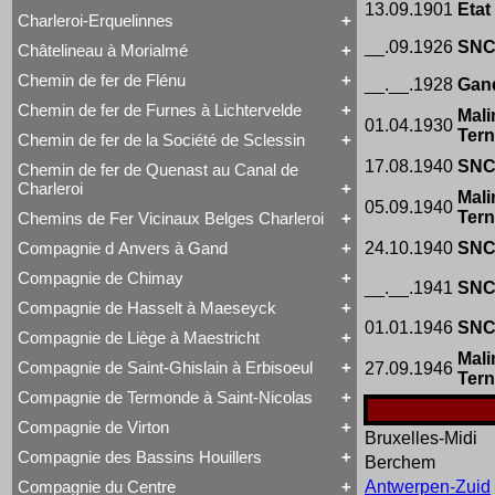
Voyageurs
13.09.1901
Etat
Série 57
Class 66
Charleroi-Erquelinnes
Série 73
Tout Charleroi à Louvain
DE 18
Série 77
23 à 25
Série 27
__.09.1926
SN
Châtelineau à Morialmé
Série 82
Tout Charleroi-Erquelinnes
50 à 53
Série 77
David Joy
60 à 61
Chemin de fer de Flénu
__.__.1928
Gan
Tout Châtelineau à Morialmé
Saint-Léonard
62 à 63
42 à 44
Varsovie-Vienne
94 à 95
Chemin de fer de Furnes à Lichtervelde
Mali
Tout Chemin de fer de Flénu
106 à 109
01.04.1930
Chemin de fer de Flénu
Ter
Chemin de fer de la Société de Sclessin
Tout Chemin de fer de Furnes à Lichtervelde
Saint-Léonard
17.08.1940
SN
Chemin de fer de Quenast au Canal de
Tout Chemin de fer de la Société de Sclessin
Charleroi
Saint-Léonard
Mali
05.09.1940
Ter
Chemins de Fer Vicinaux Belges Charleroi
Tout Chemin de fer de Quenast au Canal de
Charleroi
Compagnie d Anvers à Gand
24.10.1940
SN
Tout Chemins de Fer Vicinaux Belges Charleroi
Chemin de fer de Quenast au Canal de Charleroi
Chemins de Fer Vicinaux Belges Charleroi
Compagnie de Chimay
Tout Compagnie d Anvers à Gand
__.__.1941
SN
3H
Compagnie de Hasselt à Maeseyck
Tout Compagnie de Chimay
4H
01.01.1946
SN
1 à 5 (Ravachol)
5H
Compagnie de Liège à Maestricht
Tout Compagnie de Hasselt à Maeseyck
51-64 (Revolver)
De Ridder
Mali
Compagnie de Hasselt à Maeseyck
1 à 5
Compagnie de Saint-Ghislain à Erbisoeul
27.09.1946
Tout Compagnie de Liège à Maestricht
Tubize Type 10
Ter
120 T Nord 2.921 à 2.950
Compagnie de Liège à Maestricht
671-676 (Viennoises)
Compagnie de Termonde à Saint-Nicolas
Tout Compagnie de Saint-Ghislain à Erbisoeul
Mammouth Nord-Belge
701-710 (Engerth)
Marchandises
Train-Tramway
711-755 (180 unités)
Compagnie de Virton
Tout Compagnie de Termonde à Saint-Nicolas
Voyageurs
Bruxelles-Midi
Type 28 EB
Engerth
Cockerill
Compagnie des Bassins Houillers
1
G 7
Berchem
Tout Compagnie de Virton
Compagnie de Termonde à Saint-Nicolas
NB 51-64
Compagnie de Virton
Fox, Walker & Co
Compagnie du Centre
Antwerpen-Zuid
Train-Tramway