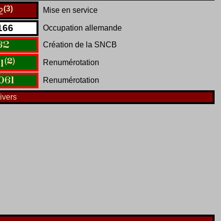
(3)
Mise en service
2
166
Occupation allemande
62
Création de la SNCB
(2)
Renumérotation
1
061
Renumérotation
ivers