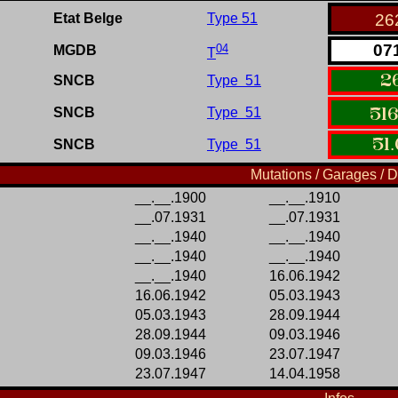
Etat Belge
Type 51
26
04
07
MGDB
T
2
SNCB
Type 51
SNCB
Type 51
516
51
.
SNCB
Type 51
Mutations / Garages / D
__.__.1900
__.__.1910
__.07.1931
__.07.1931
__.__.1940
__.__.1940
__.__.1940
__.__.1940
__.__.1940
16.06.1942
16.06.1942
05.03.1943
05.03.1943
28.09.1944
28.09.1944
09.03.1946
09.03.1946
23.07.1947
23.07.1947
14.04.1958