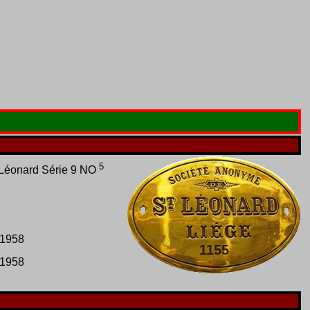
5
-Léonard Série 9 NO
.1958
1155
.1958