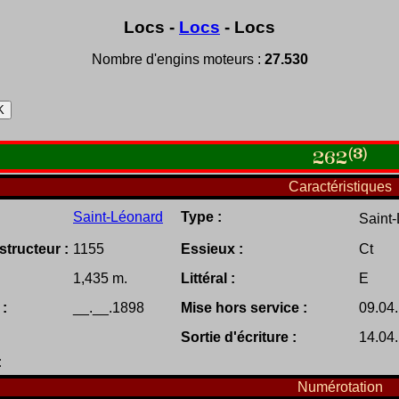
Locs -
Locs
- Locs
Nombre d'engins moteurs :
27.530
(3)
262
Caractéristiques
Saint-Léonard
Type :
Saint
tructeur :
1155
Essieux :
Ct
1,435 m.
Littéral :
E
 :
__.__.1898
Mise hors service :
09.04
Sortie d'écriture :
14.04
:
Numérotation