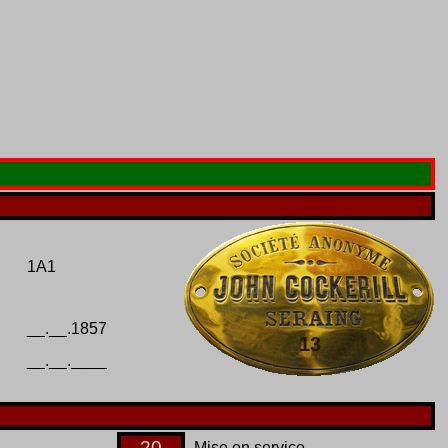
1A1
__.__.1857
13
__.__.____
20
Mise en service