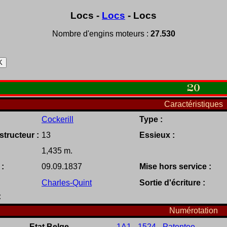
Locs -
Locs
- Locs
Nombre d'engins moteurs :
27.530
20
Caractéristiques
Cockerill
Type :
tructeur :
13
Essieux :
1,435 m.
 :
09.09.1837
Mise hors service :
Charles-Quint
Sortie d'écriture :
:
Numérotation
Etat Belge
1A1 - 1524 - Patentee