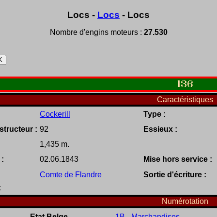
Locs -
Locs
- Locs
Nombre d'engins moteurs :
27.530
136
Caractéristiques
Cockerill
Type :
tructeur :
92
Essieux :
1,435 m.
 :
02.06.1843
Mise hors service :
Comte de Flandre
Sortie d'écriture :
:
Numérotation
Etat Belge
1B - Marchandises