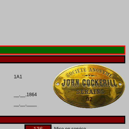
1A1
__.__.1864
92
__.__.____
136
Mise en service