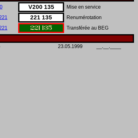
V
200
135
0
Mise en service
221
135
221
Renumérotation
221
135
221
Transférée au BEG
)
23.05.1999
__.__.____