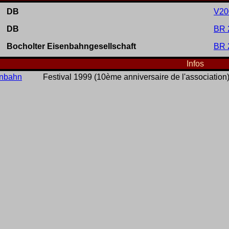
DB
V20
DB
BR 
Bocholter Eisenbahngesellschaft
BR 
Infos
nbahn
Festival 1999 (10ème anniversaire de l'association