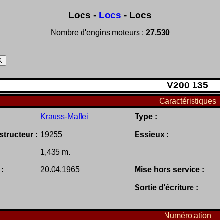
Locs -
Locs
- Locs
Nombre d'engins moteurs :
27.530
V
200
135
Caractéristiques
Krauss-Maffei
Type :
tructeur :
19255
Essieux :
1,435 m.
 :
20.04.1965
Mise hors service :
Sortie d'écriture :
:
Numérotation