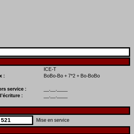
ICE-T
x :
BoBo-Bo + 7*2 + Bo-BoBo
rs service :
__.__.____
d'écriture :
__.__.____
521
Mise en service