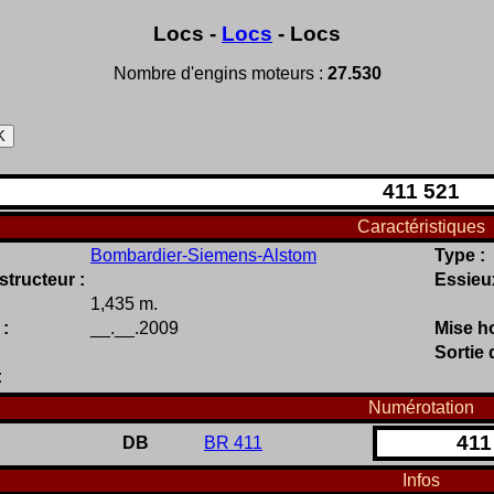
Locs -
Locs
- Locs
Nombre d'engins moteurs :
27.530
411
521
Caractéristiques
Bombardier-Siemens-Alstom
Type :
tructeur :
Essieu
1,435 m.
 :
__.__.2009
Mise ho
Sortie 
:
Numérotation
411
DB
BR 411
Infos