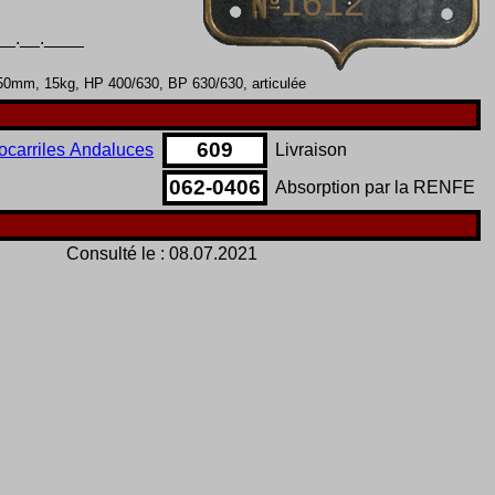
1612
__.__.____
1350mm, 15kg, HP 400/630, BP 630/630, articulée
609
ocarriles Andaluces
Livraison
062
-
0406
Absorption par la RENFE
Consulté le :
08.07.2021