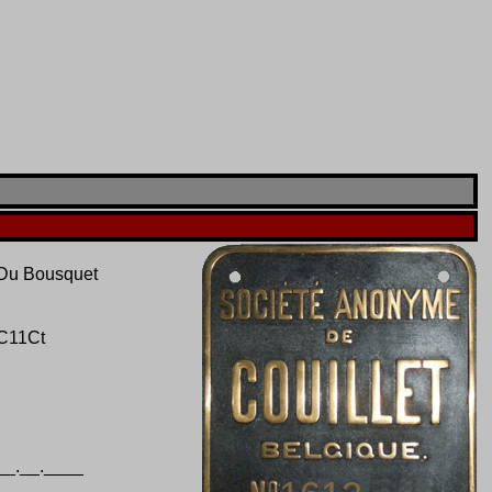
Du Bousquet
C11Ct
__.__.____