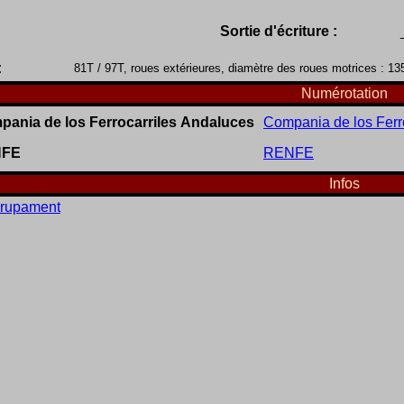
Sortie d'écriture :
:
81T / 97T, roues extérieures, diamètre des roues motrices : 
Numérotation
ania de los Ferrocarriles Andaluces
Compania de los Ferr
NFE
RENFE
Infos
rupament