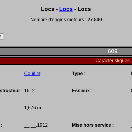
Locs -
Locs
- Locs
Nombre d'engins moteurs :
27.530
609
Caractéristiques
Couillet
Type :
tructeur :
1612
Essieux :
1,676 m.
 :
__.__.1912
Mise hors service :