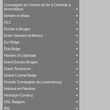
Tout Compagnie des Bassins Houillers
Tubize Type 10
Saint-Léonard
Type 24
Tubize Type 1
Tubize Type 7
Compagnie du chemin de fer d Ostende à
Type 41
Tout Compagnie du Centre
Tubize Type 11
Armentières
Type 44
HSP 65-66
Tubize Type 7
Type 1 EB
HSP 68-69
Dendre et Waes
Type 24
HSP 9-13
Tout Compagnie du chemin de fer d Ostende à
Type 74
Libourne-Bergerac
Armentières
DLC
Type 79
Tout Dendre et Waes
Long Boiler
Type 80
Dendre et Waes
Eecloo à Bruges
Type Ganz
Tout DLC
Class 66
Entre-Sambre-et-Meuse
Tout Eecloo à Bruges
4 à 7
Est Belge
Tout Entre-Sambre-et-Meuse
1 à 9
Etat Belge
Tout Est Belge
41
23 à 28
45 à 49
Flandre Occidentale
Tout Etat Belge
29 à 30
54 à 59
1A1
42 à 44
64
Gand-Eecloo-Bruges
Tout Flandre Occidentale
1A1 - 1524 - Patentee
50 à 53
93
George England
1A1 - 1676
60 à 61
Gand-Terneuzen
Tout Gand-Eecloo-Bruges
Hainaut-Flandre
1A1 - Loi 18530425
62 à 63
George England
Jenny Lind
1A1 modèle 1854-55
65 à 74
Grand Central Belge
Tout Gand-Terneuzen
Long Boiler
1B - 1849-1853
75 à 80
1B1t
Saint-Léonard
1B - Marchandises
Grande Compagnie du Luxembourg
94 à 95
Tout Grand Central Belge
Audenaarde à Gand
Tubize à Marchandises
1B - Petites roues
106 à 109
1 à 2
Couillet
Tubize Type 1
Hainaut-et-Flandres
Atlantic
Hors Type
Tout Grande Compagnie du Luxembourg
3 à 4
Est Belge 60 à 61
Tubize Type 2
Audenaarde à Gand
Hors Type
85 à 90
Est Belge 65 à 74
Hesbaye-Condroz
Tubize Type 7
Automotrice à accumulateurs
Tout Hainaut-et-Flandres
Série GCL 38 à 43
110 à 116
Est Belge 75 à 80
Tubize Type 11
B1 - Marchandises
Couillet
Série GCL 72 à 79
117 à 122
Grafenstaden
HSL Belgium
Tubize Type 22
Beattie
Tout Hesbaye-Condroz
Hainaut-et-Flandres
Type 23 EB
123 à 130
Long Boiler
Type 1 EB
Binche
Hors Type
Saint-Léonard
Type 24 EB
131 à 137
IFB
Série GT 18 à 21
Type 28 EB
Boîte à Sel