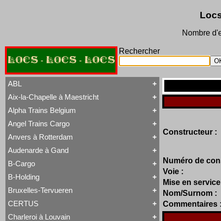
Locs
Nombre d'e
Rechercher
LOCS - LOCS - LOCS
ABL
Aix-la-Chapelle à Maestricht
Tout ABL
Baldwin
Alpha Trains Belgium
Tout Aix-la-Chapelle à Maestricht
Brigadelok
13 à 15
Hors Type Voyageurs
Angel Trains Cargo
Tout Alpha Trains Belgium
16
Locotracteur
Constructeur :
G2000-3
20 à 22
Rail-Route
Anvers à Rotterdam
Tout Angel Trains Cargo
TRAXX F140 MS
31 à 37
Type 23
G2000-3
81 à 84
Type 28
Audenarde à Gand
Tout Anvers à Rotterdam
TRAXX F140 MS
Type 53
Numéro de cons
1 à 6
B-Cargo
Type 93
Tout Audenarde à Gand
7 à 9
Type 28
Voie :
Hainaut-et-Flandres
11 à 14
B-Holding
Type 29
Tout B-Cargo
19 à 21
Mise en service
Type 93
Série 12
Hors Type
Bruxelles-Tervueren
WR 360 C14 K
Nom/Surnom :
Tout B-Holding
Série 13
Tubize Well Tank
Série 00 tranche 1963
Série 23
CERTUS
Commentaires 
Tout Bruxelles-Tervueren
II
Série 28
Marchandises
Charleroi à Louvain
II
Série 29
Tout CERTUS