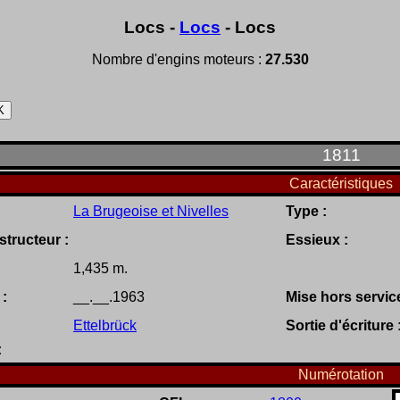
Locs -
Locs
- Locs
Nombre d'engins moteurs :
27.530
1811
Caractéristiques
La Brugeoise et Nivelles
Type :
tructeur :
Essieux :
1,435 m.
 :
__.__.1963
Mise hors service
Ettelbrück
Sortie d'écriture 
:
Numérotation