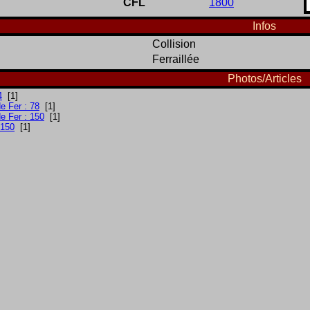
CFL
1800
Infos
Collision
Ferraillée
Photos/Articles
4
[1]
e Fer : 78
[1]
e Fer : 150
[1]
 150
[1]