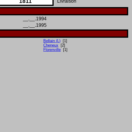
1811
Livraison
__.__.1994
__.__.1995
Bellain (L)
[1]
Cheneux
[2]
Florenville
[1]