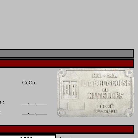
CoCo
 :
__.__.____
:
__.__.____