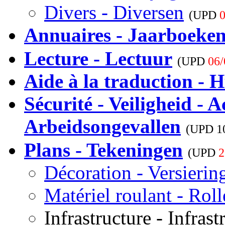
Divers - Diversen
(UPD
0
Annuaires - Jaarboeke
Lecture - Lectuur
(UPD
06/
Aide à la traduction - H
Sécurité - Veiligheid - A
Arbeidsongevallen
(UPD
1
Plans - Tekeningen
(UPD
2
Décoration - Versierin
Matériel roulant - Rol
Infrastructure - Infrast