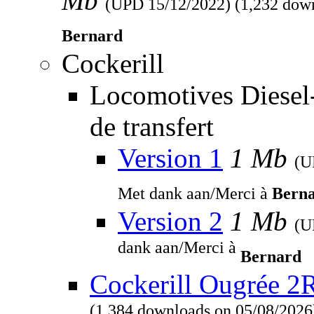
Mb
(UPD
15/12/2022
) (1,232 dow
Bernard
Cockerill
Locomotives Diesel
de transfert
Version 1
1 Mb
(
Met dank aan/Merci à
Bern
Version 2
1 Mb
(
dank aan/Merci à
Bernard
Cockerill Ougrée 2