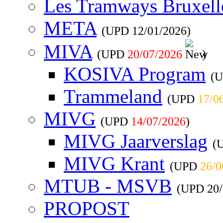
Les Tramways Bruxell
META
(UPD
12/01/2026
)
MIVA
(UPD
20/07/2026
)
KOSIVA Program
(
Trammeland
(UPD
17/0
MIVG
(UPD
14/07/2026
)
MIVG Jaarverslag
(
MIVG Krant
(UPD
26/0
MTUB - MSVB
(UPD
20
PROPOST