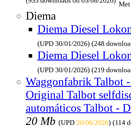
(953 downloads on 05/08/2026)
Met
Diema
Diema Diesel Lokomo
(UPD
30/01/2026
) (248 downloa
Diema Diesel Loko
(UPD
30/01/2026
) (219 downloa
Waggonfabrik Talbot - 
Original Talbot selfdi
automáticos Talbot - 
20 Mb
(UPD
20/06/2026
) (114 