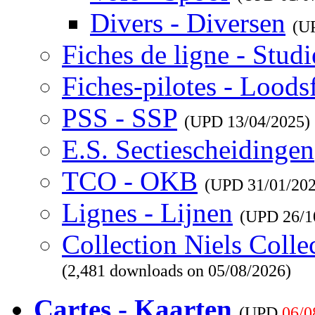
Divers - Diversen
(U
Fiches de ligne - Studi
Fiches-pilotes - Loods
PSS - SSP
(UPD
13/04/2025
)
E.S. Sectiescheidingen
TCO - OKB
(UPD
31/01/20
Lignes - Lijnen
(UPD
26/1
Collection Niels Colle
(2,481 downloads on 05/08/2026)
Cartes - Kaarten
(UPD
06/0