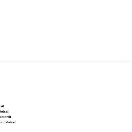
ail
belrail
Febelrail
en Febelrail