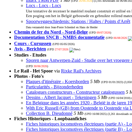
Index TMM PDF
1 Mb
(UPD
26/06/2026
) (3,105 downloads on 06/08/202
Locs - Locs - Locs
Une tentative de recenser le matériel roulant construit et utilisé en
Een poging om het in België gebouwde en gebruikte rollend materi
Spoorweggeschiedenis: Stations / Haltes / Points d'Arrêt
Data verzameld door Jean-Pierre Schenkel en Hans de Herder
Chemin de fer du Nord - Nord-Belge
(UPD
09/07/2026
)
Documentation SNCB - NMBS documentatie
(UPD
06/08/2026
Cours - Cursussen
(UPD
05/05/2026
)
Avis - Berichten
(UPD
27/07/2026
)
Studies - Etudes
Sporen naar Antwerpen-Zuid - Studie over het vroegere 
(UPD
30/06/2026
)
Le Rail - Het Spoor
via
Rixke Rail's Archives
Photos - Foto's
Plaques d'itinéraire - Koersborden
5 Mb
(UPD
01/01/2023
) (3,05
Particularités - Bijzonderheden
Catalogues constructeurs - Constructeur catalogussen
5 
Dessins - Albert Jacquet - Tekeningen
5 Mb
(UPD
16/04/2018
)
En Belgique dans les années 1920 - België in de jaren 1
With Eric Russell (GB) from Oostende to Oostende via
Collection B. Dieudonné
5 Mb
(UPD
16/08/2025
) (3,261 downloads o
Fiches Historiques - Loopbaanfiches
Fiches historiques locomotives électriques (partie A) - 
Fiches historiques locomotives électriques (partie B) - 