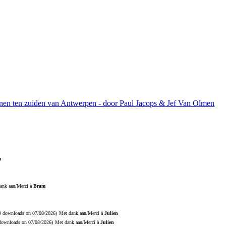
ijnen ten zuiden van Antwerpen - door Paul Jacops & Jef Van Olmen
n
ank aan/Merci à
Bram
19 downloads on 07/08/2026)
Met dank aan/Merci à
Julien
 downloads on 07/08/2026)
Met dank aan/Merci à
Julien