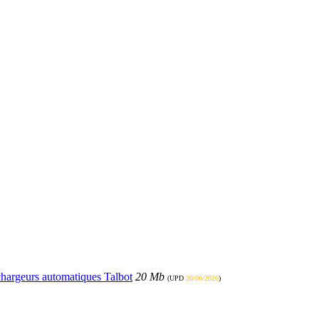
échargeurs automatiques Talbot
20 Mb
(UPD
20/06/2026
)