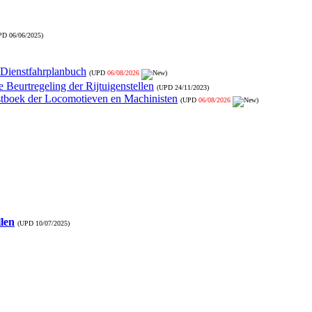
PD
06/06/2025
)
- Dienstfahrplanbuch
(UPD
06/08/2026
)
 Beurtregeling der Rijtuigenstellen
(UPD
24/11/2023
)
nstboek der Locomotieven en Machinisten
(UPD
06/08/2026
)
llen
(UPD
10/07/2025
)