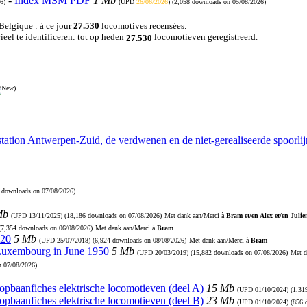
-
Index MSM PDF
1 Mb
6)
(UPD
26/06/2026
) (2,058 downloads on 05/08/2026)
 Belgique : à ce jour
27.530
locomotives recensées.
eel te identificeren: tot op heden
locomotieven geregistreerd.
27.530
)
station Antwerpen-Zuid, de verdwenen en de niet-gerealiseerde spoorl
0 downloads on 07/08/2026)
Mb
(UPD
13/11/2025
) (18,186 downloads on 07/08/2026)
Met dank aan/Merci à
Bram et/en Alex et/en Julie
 (7,354 downloads on 06/08/2026)
Met dank aan/Merci à
Bram
920
5 Mb
(UPD
25/07/2018
) (6,924 downloads on 08/08/2026)
Met dank aan/Merci à
Bram
 Luxembourg in June 1950
5 Mb
(UPD
20/03/2019
) (15,882 downloads on 07/08/2026)
Met d
n 07/08/2026)
Loopbaanfiches elektrische locomotieven (deel A)
15 Mb
(UPD
01/10/2024
) (1,3
Loopbaanfiches elektrische locomotieven (deel B)
23 Mb
(UPD
01/10/2024
) (856