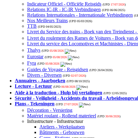
Indicateur Officiel - Officiële Reisgids
(UPD
17/07/2026
)
Relations IC-IR - IC-IR Verbindingen
(UPD
06/06/2025
)
Relations Internationales - Internationale Verbindingen
(U
Nos Meilleurs Trains
(UPD
05/03/2026
)
TTB
(UPD
04/05/2023
)
Livret du Service des trains - Boek van den Treindienst 
Livret du roulement des Rames de Voitures - Boek van de
Livret du service des Locomotives et Machinistes - Die
Thalys
(UPD
05/08/2026
)
Eurostar
(UPD
05/08/2026
)
Fyra
(UPD
05/08/2026
)
Guides de Voyage - Reisgidsen
(UPD
26/04/2026
)
Divers - Diversen
(UPD
02/07/2026
)
Annuaires - Jaarboeken
(UPD
08/10/2025
)
Lecture - Lectuur
(UPD
06/08/2026
)
Aide à la traduction - Hulp bij vertalingen
(UPD
12/05/2025
)
Sécurité - Veiligheid - Accidents du travail - Arbeidsongeva
Plans - Tekeningen
(UPD
27/07/2026
)
Décoration - Versiering
Matériel roulant - Rollend materieel
(UPD
30/06/2026
)
Infrastructure - Infrastructuur
Ateliers - Werkplaatsen
Bâtiments - Gebouwen
Gares - Stations