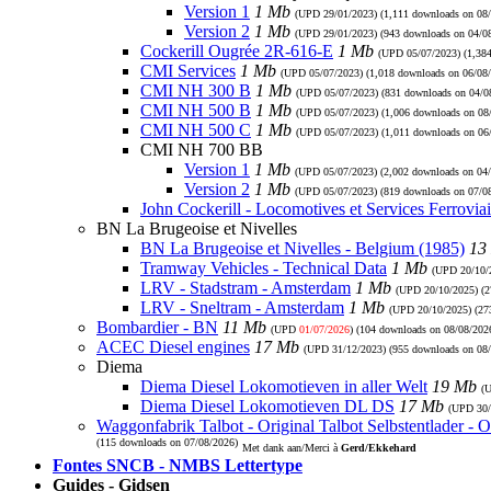
Version 1
1 Mb
(UPD
29/01/2023
) (1,111 downloads on 08
Version 2
1 Mb
(UPD
29/01/2023
) (943 downloads on 04/0
Cockerill Ougrée 2R-616-E
1 Mb
(UPD
05/07/2023
) (1,38
CMI Services
1 Mb
(UPD
05/07/2023
) (1,018 downloads on 06/08
CMI NH 300 B
1 Mb
(UPD
05/07/2023
) (831 downloads on 04/0
CMI NH 500 B
1 Mb
(UPD
05/07/2023
) (1,006 downloads on 08
CMI NH 500 C
1 Mb
(UPD
05/07/2023
) (1,011 downloads on 06
CMI NH 700 BB
Version 1
1 Mb
(UPD
05/07/2023
) (2,002 downloads on 04
Version 2
1 Mb
(UPD
05/07/2023
) (819 downloads on 07/0
John Cockerill - Locomotives et Services Ferroviai
BN La Brugeoise et Nivelles
BN La Brugeoise et Nivelles - Belgium (1985)
13
Tramway Vehicles - Technical Data
1 Mb
(UPD
20/10/
LRV - Stadstram - Amsterdam
1 Mb
(UPD
20/10/2025
) (
LRV - Sneltram - Amsterdam
1 Mb
(UPD
20/10/2025
) (2
Bombardier - BN
11 Mb
(UPD
01/07/2026
) (104 downloads on 08/08/202
ACEC Diesel engines
17 Mb
(UPD
31/12/2023
) (955 downloads on 08
Diema
Diema Diesel Lokomotieven in aller Welt
19 Mb
(
Diema Diesel Lokomotieven DL DS
17 Mb
(UPD
30
Waggonfabrik Talbot - Original Talbot Selbstentlader - O
(115 downloads on 07/08/2026)
Met dank aan/Merci à
Gerd/Ekkehard
Fontes SNCB - NMBS Lettertype
Guides - Gidsen