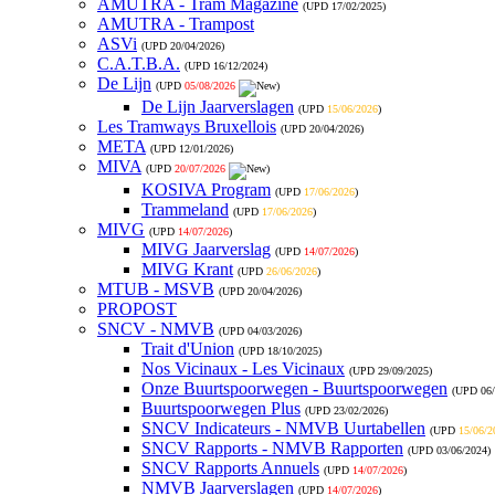
AMUTRA - Tram Magazine
(UPD
17/02/2025
)
AMUTRA - Trampost
ASVi
(UPD
20/04/2026
)
C.A.T.B.A.
(UPD
16/12/2024
)
De Lijn
(UPD
05/08/2026
)
De Lijn Jaarverslagen
(UPD
15/06/2026
)
Les Tramways Bruxellois
(UPD
20/04/2026
)
META
(UPD
12/01/2026
)
MIVA
(UPD
20/07/2026
)
KOSIVA Program
(UPD
17/06/2026
)
Trammeland
(UPD
17/06/2026
)
MIVG
(UPD
14/07/2026
)
MIVG Jaarverslag
(UPD
14/07/2026
)
MIVG Krant
(UPD
26/06/2026
)
MTUB - MSVB
(UPD
20/04/2026
)
PROPOST
SNCV - NMVB
(UPD
04/03/2026
)
Trait d'Union
(UPD
18/10/2025
)
Nos Vicinaux - Les Vicinaux
(UPD
29/09/2025
)
Onze Buurtspoorwegen - Buurtspoorwegen
(UPD
06
Buurtspoorwegen Plus
(UPD
23/02/2026
)
SNCV Indicateurs - NMVB Uurtabellen
(UPD
15/06/2
SNCV Rapports - NMVB Rapporten
(UPD
03/06/2024
)
SNCV Rapports Annuels
(UPD
14/07/2026
)
NMVB Jaarverslagen
(UPD
14/07/2026
)