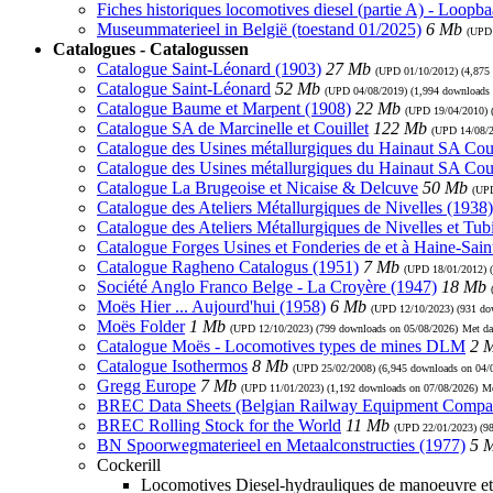
Fiches historiques locomotives diesel (partie A) - Loopb
Museummaterieel in België (toestand 01/2025)
6 Mb
(UP
Catalogues - Catalogussen
Catalogue Saint-Léonard (1903)
27 Mb
(UPD
01/10/2012
) (4,875
Catalogue Saint-Léonard
52 Mb
(UPD
04/08/2019
) (1,994 downloads
Catalogue Baume et Marpent (1908)
22 Mb
(UPD
19/04/2010
)
Catalogue SA de Marcinelle et Couillet
122 Mb
(UPD
14/08/
Catalogue des Usines métallurgiques du Hainaut SA Coui
Catalogue des Usines métallurgiques du Hainaut SA Cou
Catalogue La Brugeoise et Nicaise & Delcuve
50 Mb
(U
Catalogue des Ateliers Métallurgiques de Nivelles (1938)
Catalogue des Ateliers Métallurgiques de Nivelles et Tub
Catalogue Forges Usines et Fonderies de et à Haine-Sain
Catalogue Ragheno Catalogus (1951)
7 Mb
(UPD
18/01/2012
) 
Société Anglo Franco Belge - La Croyère (1947)
18 Mb
Moës Hier ... Aujourd'hui (1958)
6 Mb
(UPD
12/10/2023
) (931 d
Moës Folder
1 Mb
(UPD
12/10/2023
) (799 downloads on 05/08/2026)
Met da
Catalogue Moës - Locomotives types de mines DLM
2 
Catalogue Isothermos
8 Mb
(UPD
25/02/2008
) (6,945 downloads on 04/
Gregg Europe
7 Mb
(UPD
11/01/2023
) (1,192 downloads on 07/08/2026)
Me
BREC Data Sheets (Belgian Railway Equipment Compa
BREC Rolling Stock for the World
11 Mb
(UPD
22/01/2023
) (9
BN Spoorwegmaterieel en Metaalconstructies (1977)
5 
Cockerill
Locomotives Diesel-hydrauliques de manoeuvre et 