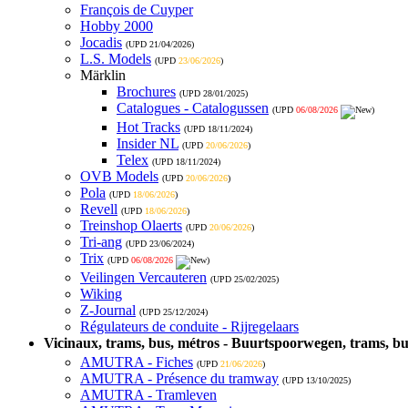
François de Cuyper
Hobby 2000
Jocadis
(UPD
21/04/2026
)
L.S. Models
(UPD
23/06/2026
)
Märklin
Brochures
(UPD
28/01/2025
)
Catalogues - Catalogussen
(UPD
06/08/2026
)
Hot Tracks
(UPD
18/11/2024
)
Insider NL
(UPD
20/06/2026
)
Telex
(UPD
18/11/2024
)
OVB Models
(UPD
20/06/2026
)
Pola
(UPD
18/06/2026
)
Revell
(UPD
18/06/2026
)
Treinshop Olaerts
(UPD
20/06/2026
)
Tri-ang
(UPD
23/06/2024
)
Trix
(UPD
06/08/2026
)
Veilingen Vercauteren
(UPD
25/02/2025
)
Wiking
Z-Journal
(UPD
25/12/2024
)
Régulateurs de conduite - Rijregelaars
Vicinaux, trams, bus, métros - Buurtspoorwegen, trams, bu
AMUTRA - Fiches
(UPD
21/06/2026
)
AMUTRA - Présence du tramway
(UPD
13/10/2025
)
AMUTRA - Tramleven