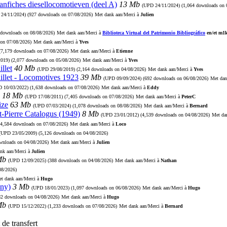
aanfiches diesellocomotieven (deel A)
13 Mb
(UPD
24/11/2024
) (1,064 downloads on 
D
24/11/2024
) (927 downloads on 07/08/2026)
Met dank aan/Merci à
Julien
 downloads on 08/08/2026)
Met dank aan/Merci à
Biblioteca Virtual del Patrimonio Bibliográfico
en/et m1
 on 07/08/2026)
Met dank aan/Merci à
Yves
 (7,179 downloads on 07/08/2026)
Met dank aan/Merci à
Etienne
2019
) (2,077 downloads on 05/08/2026)
Met dank aan/Merci à
Yves
llet
40 Mb
(UPD
29/08/2019
) (2,164 downloads on 04/08/2026)
Met dank aan/Merci à
Yves
illet - Locomotives 1923
39 Mb
(UPD
09/09/2024
) (692 downloads on 06/08/2026)
Met dan
PD
10/03/2022
) (1,638 downloads on 07/08/2026)
Met dank aan/Merci à
Eddy
18 Mb
(UPD
17/08/2011
) (7,405 downloads on 07/08/2026)
Met dank aan/Merci à
PeterC
ize
63 Mb
(UPD
07/03/2024
) (1,078 downloads on 08/08/2026)
Met dank aan/Merci à
Bernard
t-Pierre Catalogus (1949)
8 Mb
(UPD
23/01/2012
) (4,539 downloads on 04/08/2026)
Met da
(4,584 downloads on 07/08/2026)
Met dank aan/Merci à
Loco
(UPD
23/05/2009
) (5,126 downloads on 04/08/2026)
ownloads on 04/08/2026)
Met dank aan/Merci à
Julien
nk aan/Merci à
Julien
Mb
(UPD
12/09/2025
) (388 downloads on 04/08/2026)
Met dank aan/Merci à
Nathan
08/2026)
t dank aan/Merci à
Hugo
ny)
3 Mb
(UPD
18/01/2023
) (1,097 downloads on 06/08/2026)
Met dank aan/Merci à
Hugo
82 downloads on 04/08/2026)
Met dank aan/Merci à
Hugo
Mb
(UPD
15/12/2022
) (1,233 downloads on 07/08/2026)
Met dank aan/Merci à
Bernard
de transfert