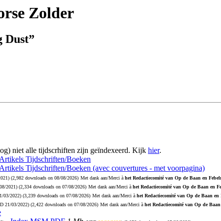
rse Zolder
g Dust”
og) niet alle tijdscrhiften zijn geïndexeerd. Kijk
hier
.
 Artikels Tijdschriften/Boeken
 Artikels Tijdschriften/Boeken (avec couvertures - met voorpagina)
2021
) (2,982 downloads on 08/08/2026)
Met dank aan/Merci à
het Redactiecomité van Op de Baan en Febelr
08/2021
) (2,334 downloads on 07/08/2026)
Met dank aan/Merci à
het Redactiecomité van Op de Baan en Fe
1/03/2022
) (3,239 downloads on 07/08/2026)
Met dank aan/Merci à
het Redactiecomité van Op de Baan en 
PD
21/03/2022
) (2,422 downloads on 07/08/2026)
Met dank aan/Merci à
het Redactiecomité van Op de Baan 
e