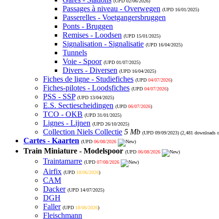
(UPD
02/06/2026
)
Passages à niveau - Overwegen
(UPD
16/01/2025
)
Passerelles - Voetgangersbruggen
Ponts - Bruggen
Remises - Loodsen
(UPD
15/01/2025
)
Signalisation - Signalisatie
(UPD
16/04/2025
)
Tunnels
Voie - Spoor
(UPD
01/07/2025
)
Divers - Diversen
(UPD
16/04/2025
)
Fiches de ligne - Studiefiches
(UPD
04/07/2026
)
Fiches-pilotes - Loodsfiches
(UPD
04/07/2026
)
PSS - SSP
(UPD
13/04/2025
)
E.S. Sectiescheidingen
(UPD
06/07/2026
)
TCO - OKB
(UPD
31/01/2025
)
Lignes - Lijnen
(UPD
26/10/2025
)
Collection Niels Collectie
5 Mb
(UPD
09/09/2023
) (2,481 downloads 
Cartes - Kaarten
(UPD
06/08/2026
)
Train Miniature - Modelspoor
(UPD
06/08/2026
)
Traintamarre
(UPD
07/08/2026
)
Airfix
(UPD
18/06/2026
)
CAM
Dacker
(UPD
14/07/2025
)
DGH
Faller
(UPD
18/06/2026
)
Fleischmann