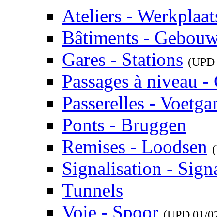
Ateliers - Werkplaat
Bâtiments - Gebou
Gares - Stations
(UP
Passages à niveau 
Passerelles - Voetg
Ponts - Bruggen
Remises - Loodsen
Signalisation - Signa
Tunnels
Voie - Spoor
(UPD
01/0