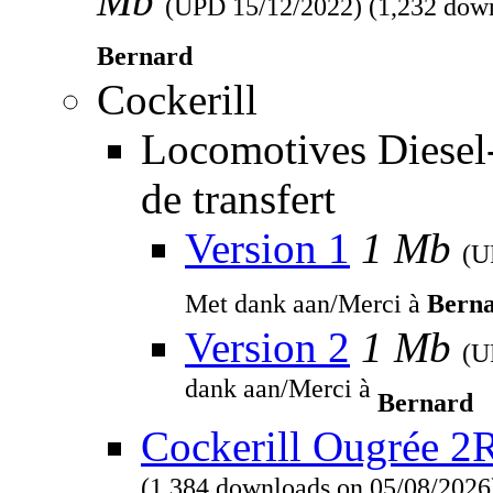
Mb
(UPD
15/12/2022
) (1,232 dow
Bernard
Cockerill
Locomotives Diesel
de transfert
Version 1
1 Mb
(
Met dank aan/Merci à
Bern
Version 2
1 Mb
(
dank aan/Merci à
Bernard
Cockerill Ougrée 2