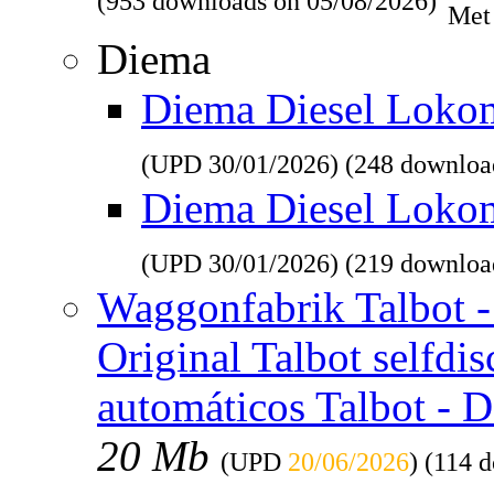
(953 downloads on 05/08/2026)
Met
Diema
Diema Diesel Lokomo
(UPD
30/01/2026
) (248 downloa
Diema Diesel Loko
(UPD
30/01/2026
) (219 downloa
Waggonfabrik Talbot - 
Original Talbot selfdi
automáticos Talbot - 
20 Mb
(UPD
20/06/2026
) (114 