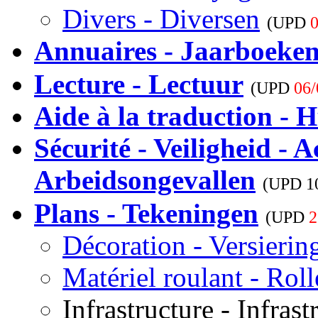
Divers - Diversen
(UPD
0
Annuaires - Jaarboeke
Lecture - Lectuur
(UPD
06/
Aide à la traduction - H
Sécurité - Veiligheid - A
Arbeidsongevallen
(UPD
1
Plans - Tekeningen
(UPD
2
Décoration - Versierin
Matériel roulant - Rol
Infrastructure - Infrast