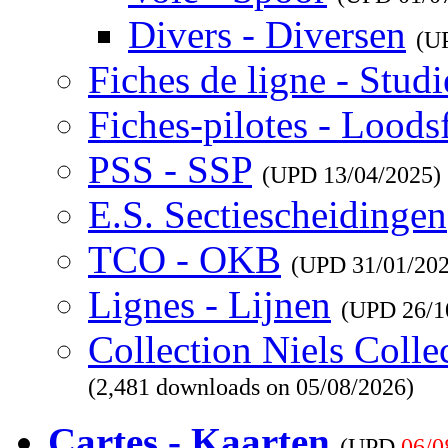
Divers - Diversen
(U
Fiches de ligne - Studi
Fiches-pilotes - Loods
PSS - SSP
(UPD
13/04/2025
)
E.S. Sectiescheidingen
TCO - OKB
(UPD
31/01/20
Lignes - Lijnen
(UPD
26/1
Collection Niels Colle
(2,481 downloads on 05/08/2026)
Cartes - Kaarten
(UPD
06/0