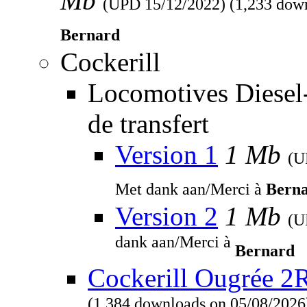
Mb
(UPD
15/12/2022
) (1,233 dow
Bernard
Cockerill
Locomotives Diesel
de transfert
Version 1
1 Mb
(
Met dank aan/Merci à
Bern
Version 2
1 Mb
(
dank aan/Merci à
Bernard
Cockerill Ougrée 2