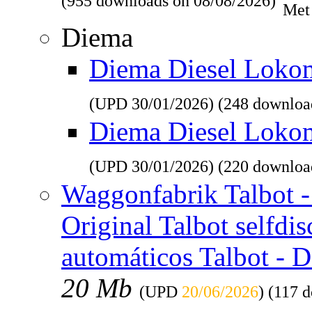
(955 downloads on 08/08/2026)
Met
Diema
Diema Diesel Lokomo
(UPD
30/01/2026
) (248 downloa
Diema Diesel Loko
(UPD
30/01/2026
) (220 downloa
Waggonfabrik Talbot - 
Original Talbot selfdi
automáticos Talbot - 
20 Mb
(UPD
20/06/2026
) (117 