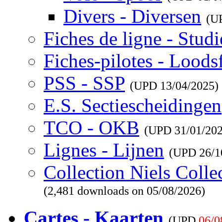
Divers - Diversen
(U
Fiches de ligne - Studi
Fiches-pilotes - Loods
PSS - SSP
(UPD
13/04/2025
)
E.S. Sectiescheidingen
TCO - OKB
(UPD
31/01/20
Lignes - Lijnen
(UPD
26/1
Collection Niels Colle
(2,481 downloads on 05/08/2026)
Cartes - Kaarten
(UPD
06/0