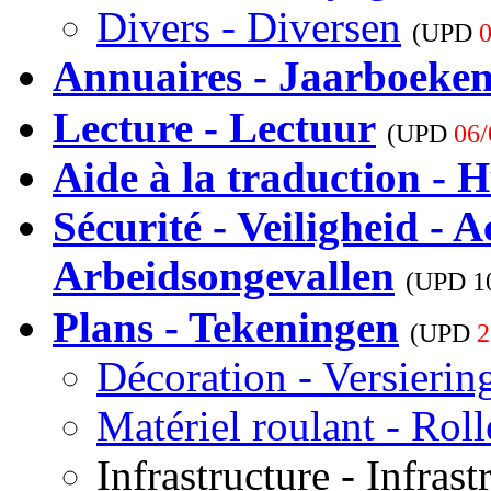
Divers - Diversen
(UPD
0
Annuaires - Jaarboeke
Lecture - Lectuur
(UPD
06/
Aide à la traduction - H
Sécurité - Veiligheid - A
Arbeidsongevallen
(UPD
1
Plans - Tekeningen
(UPD
2
Décoration - Versierin
Matériel roulant - Rol
Infrastructure - Infrast