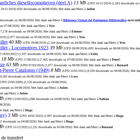
aanfiches diesellocomotieven (deel A)
13 Mb
(UPD
24/11/2024
) (1,063 downloads on 
D
24/11/2024
) (926 downloads on 06/08/2026)
Met dank aan/Merci à
Julien
 downloads on 06/08/2026)
Met dank aan/Merci à
Biblioteca Virtual del Patrimonio Bibliográfico
en/et m1
 on 07/08/2026)
Met dank aan/Merci à
Yves
 (7,178 downloads on 04/08/2026)
Met dank aan/Merci à
Etienne
2019
) (2,077 downloads on 05/08/2026)
Met dank aan/Merci à
Yves
llet
40 Mb
(UPD
29/08/2019
) (2,164 downloads on 04/08/2026)
Met dank aan/Merci à
Yves
illet - Locomotives 1923
39 Mb
(UPD
09/09/2024
) (692 downloads on 06/08/2026)
Met dan
PD
10/03/2022
) (1,637 downloads on 04/08/2026)
Met dank aan/Merci à
Eddy
18 Mb
(UPD
17/08/2011
) (7,405 downloads on 07/08/2026)
Met dank aan/Merci à
PeterC
ize
63 Mb
(UPD
07/03/2024
) (1,077 downloads on 06/08/2026)
Met dank aan/Merci à
Bernard
t-Pierre Catalogus (1949)
8 Mb
(UPD
23/01/2012
) (4,539 downloads on 04/08/2026)
Met da
(4,583 downloads on 06/08/2026)
Met dank aan/Merci à
Loco
(UPD
23/05/2009
) (5,126 downloads on 04/08/2026)
ownloads on 04/08/2026)
Met dank aan/Merci à
Julien
nk aan/Merci à
Julien
Mb
(UPD
12/09/2025
) (388 downloads on 04/08/2026)
Met dank aan/Merci à
Nathan
08/2026)
t dank aan/Merci à
Hugo
ny)
3 Mb
(UPD
18/01/2023
) (1,097 downloads on 06/08/2026)
Met dank aan/Merci à
Hugo
82 downloads on 04/08/2026)
Met dank aan/Merci à
Hugo
Mb
(UPD
15/12/2022
) (1,232 downloads on 05/08/2026)
Met dank aan/Merci à
Bernard
de transfert