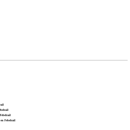
ail
belrail
Febelrail
en Febelrail