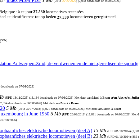
-
Index MSM PDF
1 Mb
6)
(UPD
26/06/2026
) (2,058 downloads on 05/08/2026)
 Belgique : à ce jour
27.530
locomotives recensées.
eel te identificeren: tot op heden
locomotieven geregistreerd.
27.530
)
station Antwerpen-Zuid, de verdwenen en de niet-gerealiseerde spoorl
0 downloads on 07/08/2026)
Mb
(UPD
13/11/2025
) (18,184 downloads on 07/08/2026)
Met dank aan/Merci à
Bram et/en Alex et/en Julie
 (7,354 downloads on 06/08/2026)
Met dank aan/Merci à
Bram
920
5 Mb
(UPD
25/07/2018
) (6,921 downloads on 07/08/2026)
Met dank aan/Merci à
Bram
 Luxembourg in June 1950
5 Mb
(UPD
20/03/2019
) (15,881 downloads on 04/08/2026)
Met d
n 07/08/2026)
Loopbaanfiches elektrische locomotieven (deel A)
15 Mb
(UPD
01/10/2024
) (1,3
Loopbaanfiches elektrische locomotieven (deel B)
23 Mb
(UPD
01/10/2024
) (855