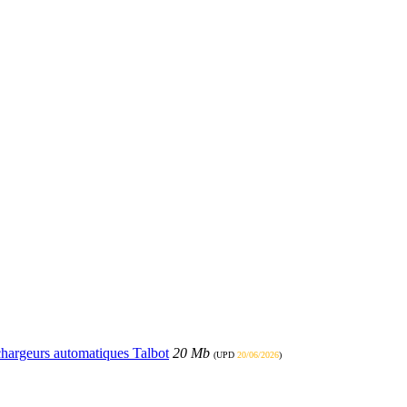
échargeurs automatiques Talbot
20 Mb
(UPD
20/06/2026
)