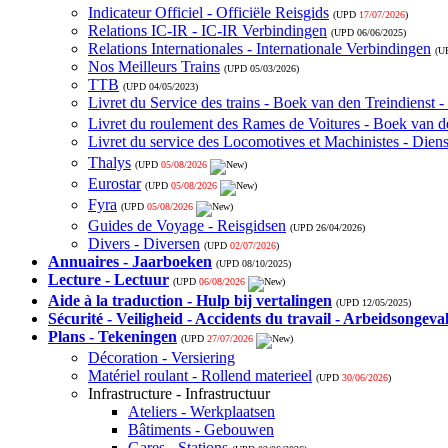
Indicateur Officiel - Officiële Reisgids
(UPD
17/07/2026
)
Relations IC-IR - IC-IR Verbindingen
(UPD
06/06/2025
)
Relations Internationales - Internationale Verbindingen
(U
Nos Meilleurs Trains
(UPD
05/03/2026
)
TTB
(UPD
04/05/2023
)
Livret du Service des trains - Boek van den Treindienst 
Livret du roulement des Rames de Voitures - Boek van de
Livret du service des Locomotives et Machinistes - Die
Thalys
(UPD
05/08/2026
)
Eurostar
(UPD
05/08/2026
)
Fyra
(UPD
05/08/2026
)
Guides de Voyage - Reisgidsen
(UPD
26/04/2026
)
Divers - Diversen
(UPD
02/07/2026
)
Annuaires - Jaarboeken
(UPD
08/10/2025
)
Lecture - Lectuur
(UPD
06/08/2026
)
Aide à la traduction - Hulp bij vertalingen
(UPD
12/05/2025
)
Sécurité - Veiligheid - Accidents du travail - Arbeidsongeva
Plans - Tekeningen
(UPD
27/07/2026
)
Décoration - Versiering
Matériel roulant - Rollend materieel
(UPD
30/06/2026
)
Infrastructure - Infrastructuur
Ateliers - Werkplaatsen
Bâtiments - Gebouwen
Gares - Stations