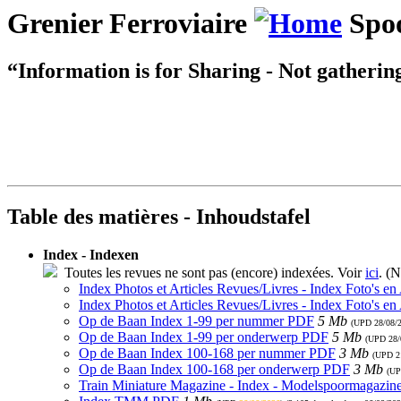
Grenier Ferroviaire
Spoo
“Information is for Sharing - Not gatherin
Table des matières - Inhoudstafel
Index - Indexen
Toutes les revues ne sont pas (encore) indexées. Voir
ici
. (N
Index Photos et Articles Revues/Livres - Index Foto's en
Index Photos et Articles Revues/Livres - Index Foto's en
Op de Baan Index 1-99 per nummer PDF
5 Mb
(UPD
28/08/
Op de Baan Index 1-99 per onderwerp PDF
5 Mb
(UPD
28/
Op de Baan Index 100-168 per nummer PDF
3 Mb
(UPD
2
Op de Baan Index 100-168 per onderwerp PDF
3 Mb
(U
Train Miniature Magazine - Index - Modelspoormagazin