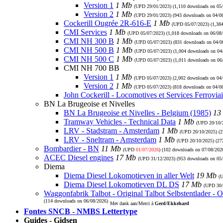
Version 1
1 Mb
(UPD
29/01/2023
) (1,110 downloads on 05
Version 2
1 Mb
(UPD
29/01/2023
) (943 downloads on 04/0
Cockerill Ougrée 2R-616-E
1 Mb
(UPD
05/07/2023
) (1,38
CMI Services
1 Mb
(UPD
05/07/2023
) (1,018 downloads on 06/08
CMI NH 300 B
1 Mb
(UPD
05/07/2023
) (831 downloads on 04/0
CMI NH 500 B
1 Mb
(UPD
05/07/2023
) (1,004 downloads on 04
CMI NH 500 C
1 Mb
(UPD
05/07/2023
) (1,011 downloads on 06
CMI NH 700 BB
Version 1
1 Mb
(UPD
05/07/2023
) (2,002 downloads on 04
Version 2
1 Mb
(UPD
05/07/2023
) (818 downloads on 04/0
John Cockerill - Locomotives et Services Ferroviai
BN La Brugeoise et Nivelles
BN La Brugeoise et Nivelles - Belgium (1985)
13
Tramway Vehicles - Technical Data
1 Mb
(UPD
20/10/
LRV - Stadstram - Amsterdam
1 Mb
(UPD
20/10/2025
) (
LRV - Sneltram - Amsterdam
1 Mb
(UPD
20/10/2025
) (2
Bombardier - BN
11 Mb
(UPD
01/07/2026
) (102 downloads on 07/08/202
ACEC Diesel engines
17 Mb
(UPD
31/12/2023
) (953 downloads on 05
Diema
Diema Diesel Lokomotieven in aller Welt
19 Mb
(
Diema Diesel Lokomotieven DL DS
17 Mb
(UPD
30
Waggonfabrik Talbot - Original Talbot Selbstentlader - O
(114 downloads on 06/08/2026)
Met dank aan/Merci à
Gerd/Ekkehard
Fontes SNCB - NMBS Lettertype
Guides - Gidsen