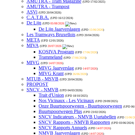
AMUTRA - Tram Magazine
(UPD
17/02/2025
)
AMUTRA - Trampost
ASVi
(UPD
20/04/2026
)
C.A.T.B.A.
(UPD
16/12/2024
)
De Lijn
(UPD
05/08/2026
)
De Lijn Jaarverslagen
(UPD
15/06/2026
)
Les Tramways Bruxellois
(UPD
20/04/2026
)
META
(UPD
12/01/2026
)
MIVA
(UPD
20/07/2026
)
KOSIVA Program
(UPD
17/06/2026
)
Trammeland
(UPD
17/06/2026
)
MIVG
(UPD
14/07/2026
)
MIVG Jaarverslag
(UPD
14/07/2026
)
MIVG Krant
(UPD
26/06/2026
)
MTUB - MSVB
(UPD
20/04/2026
)
PROPOST
SNCV - NMVB
(UPD
04/03/2026
)
Trait d'Union
(UPD
18/10/2025
)
Nos Vicinaux - Les Vicinaux
(UPD
29/09/2025
)
Onze Buurtspoorwegen - Buurtspoorwegen
(UPD
06
Buurtspoorwegen Plus
(UPD
23/02/2026
)
SNCV Indicateurs - NMVB Uurtabellen
(UPD
15/06/2
SNCV Rapports - NMVB Rapporten
(UPD
03/06/2024
)
SNCV Rapports Annuels
(UPD
14/07/2026
)
NMVB Jaarverslagen
(UPD
14/07/2026
)