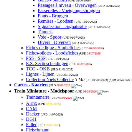
(UPD
02/06/2026
)
Passages à niveau - Overwegen
(UPD
16/01/2025
)
Passerelles - Voetgangersbruggen
Ponts - Bruggen
Remises - Loodsen
(UPD
15/01/2025
)
Signalisation - Signalisatie
(UPD
16/04/2025
)
Tunnels
Voie - Spoor
(UPD
01/07/2025
)
Divers - Diversen
(UPD
16/04/2025
)
Fiches de ligne - Studiefiches
(UPD
04/07/2026
)
Fiches-pilotes - Loodsfiches
(UPD
04/07/2026
)
PSS - SSP
(UPD
13/04/2025
)
E.S. Sectiescheidingen
(UPD
06/07/2026
)
TCO - OKB
(UPD
31/01/2025
)
Lignes - Lijnen
(UPD
26/10/2025
)
Collection Niels Collectie
5 Mb
(UPD
09/09/2023
) (2,481 downloads 
Cartes - Kaarten
(UPD
06/08/2026
)
Train Miniature - Modelspoor
(UPD
06/08/2026
)
Traintamarre
(UPD
07/08/2026
)
Airfix
(UPD
18/06/2026
)
CAM
Dacker
(UPD
14/07/2025
)
DGH
Faller
(UPD
18/06/2026
)
Fleischmann