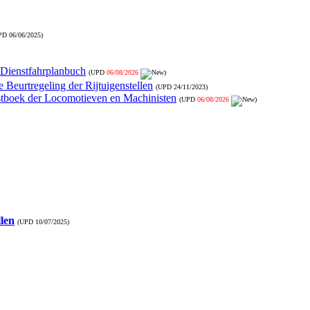
PD
06/06/2025
)
- Dienstfahrplanbuch
(UPD
06/08/2026
)
 Beurtregeling der Rijtuigenstellen
(UPD
24/11/2023
)
nstboek der Locomotieven en Machinisten
(UPD
06/08/2026
)
llen
(UPD
10/07/2025
)