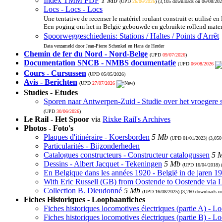
Index TMM PDF
1 Mb
(UPD
26/06/2026
) (3,105 downloads on 06/08/202
Locs - Locs - Locs
Une tentative de recenser le matériel roulant construit et utilisé en
Een poging om het in België gebouwde en gebruikte rollend materi
Spoorweggeschiedenis: Stations / Haltes / Points d'Arrêt
Data verzameld door Jean-Pierre Schenkel en Hans de Herder
Chemin de fer du Nord - Nord-Belge
(UPD
09/07/2026
)
Documentation SNCB - NMBS documentatie
(UPD
06/08/2026
Cours - Cursussen
(UPD
05/05/2026
)
Avis - Berichten
(UPD
27/07/2026
)
Studies - Etudes
Sporen naar Antwerpen-Zuid - Studie over het vroegere 
(UPD
30/06/2026
)
Le Rail - Het Spoor
via
Rixke Rail's Archives
Photos - Foto's
Plaques d'itinéraire - Koersborden
5 Mb
(UPD
01/01/2023
) (3,05
Particularités - Bijzonderheden
Catalogues constructeurs - Constructeur catalogussen
5 
Dessins - Albert Jacquet - Tekeningen
5 Mb
(UPD
16/04/2018
)
En Belgique dans les années 1920 - België in de jaren 1
With Eric Russell (GB) from Oostende to Oostende via
Collection B. Dieudonné
5 Mb
(UPD
16/08/2025
) (3,260 downloads o
Fiches Historiques - Loopbaanfiches
Fiches historiques locomotives électriques (partie A) - 
Fiches historiques locomotives électriques (partie B) - 