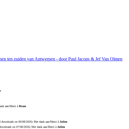
ijnen ten zuiden van Antwerpen - door Paul Jacops & Jef Van Olmen
n
ank aan/Merci à
Bram
18 downloads on 06/08/2026)
Met dank aan/Merci à
Julien
 downloads on 07/08/2026)
Met dank aan/Merci à
Julien