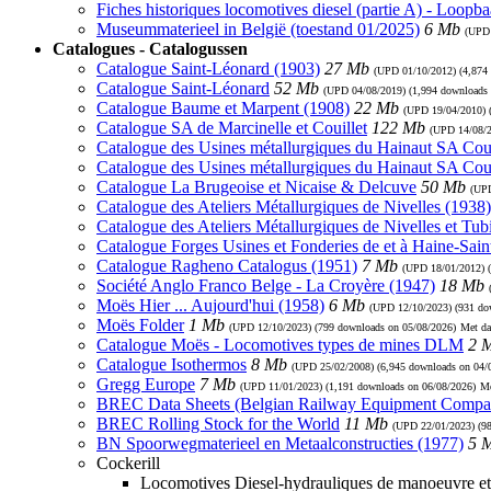
Fiches historiques locomotives diesel (partie A) - Loopb
Museummaterieel in België (toestand 01/2025)
6 Mb
(UP
Catalogues - Catalogussen
Catalogue Saint-Léonard (1903)
27 Mb
(UPD
01/10/2012
) (4,874
Catalogue Saint-Léonard
52 Mb
(UPD
04/08/2019
) (1,994 downloads
Catalogue Baume et Marpent (1908)
22 Mb
(UPD
19/04/2010
)
Catalogue SA de Marcinelle et Couillet
122 Mb
(UPD
14/08/
Catalogue des Usines métallurgiques du Hainaut SA Coui
Catalogue des Usines métallurgiques du Hainaut SA Cou
Catalogue La Brugeoise et Nicaise & Delcuve
50 Mb
(U
Catalogue des Ateliers Métallurgiques de Nivelles (1938)
Catalogue des Ateliers Métallurgiques de Nivelles et Tub
Catalogue Forges Usines et Fonderies de et à Haine-Sain
Catalogue Ragheno Catalogus (1951)
7 Mb
(UPD
18/01/2012
) 
Société Anglo Franco Belge - La Croyère (1947)
18 Mb
Moës Hier ... Aujourd'hui (1958)
6 Mb
(UPD
12/10/2023
) (931 d
Moës Folder
1 Mb
(UPD
12/10/2023
) (799 downloads on 05/08/2026)
Met da
Catalogue Moës - Locomotives types de mines DLM
2 
Catalogue Isothermos
8 Mb
(UPD
25/02/2008
) (6,945 downloads on 04/
Gregg Europe
7 Mb
(UPD
11/01/2023
) (1,191 downloads on 06/08/2026)
Me
BREC Data Sheets (Belgian Railway Equipment Compa
BREC Rolling Stock for the World
11 Mb
(UPD
22/01/2023
) (9
BN Spoorwegmaterieel en Metaalconstructies (1977)
5 
Cockerill
Locomotives Diesel-hydrauliques de manoeuvre et 