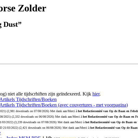
rse Zolder
g Dust”
og) niet alle tijdscrhiften zijn geïndexeerd. Kijk
hier
.
 Artikels Tijdschriften/Boeken
 Artikels Tijdschriften/Boeken (avec couvertures - met voorpagina)
2021
) (2,981 downloads on 07/08/2026)
Met dank aan/Merci à
het Redactiecomité van Op de Baan en Febelr
08/2021
) (2,332 downloads on 06/08/2026)
Met dank aan/Merci à
het Redactiecomité van Op de Baan en Fe
1/03/2022
) (3,239 downloads on 07/08/2026)
Met dank aan/Merci à
het Redactiecomité van Op de Baan en 
PD
21/03/2022
) (2,421 downloads on 06/08/2026)
Met dank aan/Merci à
het Redactiecomité van Op de Baan 
e