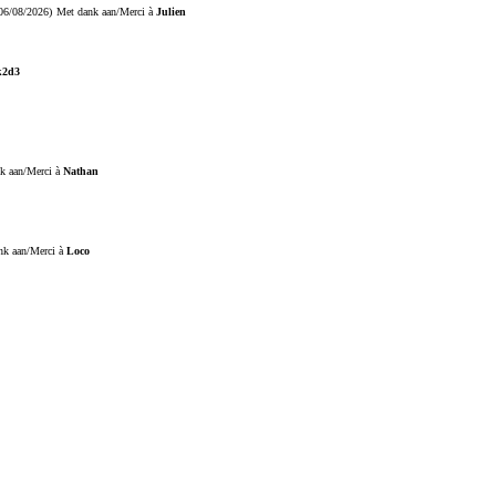
06/08/2026)
Met dank aan/Merci à
Julien
k2d3
k aan/Merci à
Nathan
nk aan/Merci à
Loco