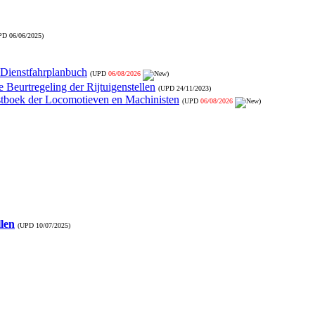
PD
06/06/2025
)
- Dienstfahrplanbuch
(UPD
06/08/2026
)
 Beurtregeling der Rijtuigenstellen
(UPD
24/11/2023
)
nstboek der Locomotieven en Machinisten
(UPD
06/08/2026
)
llen
(UPD
10/07/2025
)