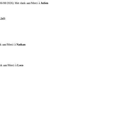
06/08/2026)
Met dank aan/Merci à
Julien
k2d3
k aan/Merci à
Nathan
nk aan/Merci à
Loco