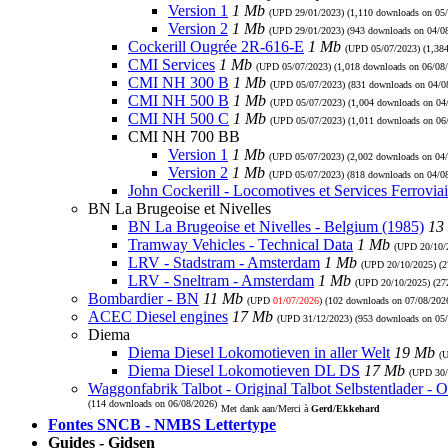
Version 1
1 Mb
(UPD
29/01/2023
) (1,110 downloads on 05
Version 2
1 Mb
(UPD
29/01/2023
) (943 downloads on 04/0
Cockerill Ougrée 2R-616-E
1 Mb
(UPD
05/07/2023
) (1,38
CMI Services
1 Mb
(UPD
05/07/2023
) (1,018 downloads on 06/08
CMI NH 300 B
1 Mb
(UPD
05/07/2023
) (831 downloads on 04/0
CMI NH 500 B
1 Mb
(UPD
05/07/2023
) (1,004 downloads on 04
CMI NH 500 C
1 Mb
(UPD
05/07/2023
) (1,011 downloads on 06
CMI NH 700 BB
Version 1
1 Mb
(UPD
05/07/2023
) (2,002 downloads on 04
Version 2
1 Mb
(UPD
05/07/2023
) (818 downloads on 04/0
John Cockerill - Locomotives et Services Ferroviai
BN La Brugeoise et Nivelles
BN La Brugeoise et Nivelles - Belgium (1985)
13
Tramway Vehicles - Technical Data
1 Mb
(UPD
20/10/
LRV - Stadstram - Amsterdam
1 Mb
(UPD
20/10/2025
) (
LRV - Sneltram - Amsterdam
1 Mb
(UPD
20/10/2025
) (2
Bombardier - BN
11 Mb
(UPD
01/07/2026
) (102 downloads on 07/08/202
ACEC Diesel engines
17 Mb
(UPD
31/12/2023
) (953 downloads on 05
Diema
Diema Diesel Lokomotieven in aller Welt
19 Mb
(
Diema Diesel Lokomotieven DL DS
17 Mb
(UPD
30
Waggonfabrik Talbot - Original Talbot Selbstentlader - O
(114 downloads on 06/08/2026)
Met dank aan/Merci à
Gerd/Ekkehard
Fontes SNCB - NMBS Lettertype
Guides - Gidsen