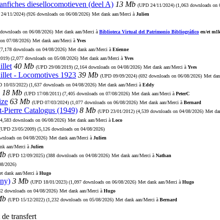
aanfiches diesellocomotieven (deel A)
13 Mb
(UPD
24/11/2024
) (1,063 downloads on 
D
24/11/2024
) (926 downloads on 06/08/2026)
Met dank aan/Merci à
Julien
 downloads on 06/08/2026)
Met dank aan/Merci à
Biblioteca Virtual del Patrimonio Bibliográfico
en/et m1
 on 07/08/2026)
Met dank aan/Merci à
Yves
 (7,178 downloads on 04/08/2026)
Met dank aan/Merci à
Etienne
2019
) (2,077 downloads on 05/08/2026)
Met dank aan/Merci à
Yves
llet
40 Mb
(UPD
29/08/2019
) (2,164 downloads on 04/08/2026)
Met dank aan/Merci à
Yves
illet - Locomotives 1923
39 Mb
(UPD
09/09/2024
) (692 downloads on 06/08/2026)
Met dan
PD
10/03/2022
) (1,637 downloads on 04/08/2026)
Met dank aan/Merci à
Eddy
18 Mb
(UPD
17/08/2011
) (7,405 downloads on 07/08/2026)
Met dank aan/Merci à
PeterC
ize
63 Mb
(UPD
07/03/2024
) (1,077 downloads on 06/08/2026)
Met dank aan/Merci à
Bernard
t-Pierre Catalogus (1949)
8 Mb
(UPD
23/01/2012
) (4,539 downloads on 04/08/2026)
Met da
(4,583 downloads on 06/08/2026)
Met dank aan/Merci à
Loco
(UPD
23/05/2009
) (5,126 downloads on 04/08/2026)
ownloads on 04/08/2026)
Met dank aan/Merci à
Julien
nk aan/Merci à
Julien
Mb
(UPD
12/09/2025
) (388 downloads on 04/08/2026)
Met dank aan/Merci à
Nathan
08/2026)
t dank aan/Merci à
Hugo
ny)
3 Mb
(UPD
18/01/2023
) (1,097 downloads on 06/08/2026)
Met dank aan/Merci à
Hugo
82 downloads on 04/08/2026)
Met dank aan/Merci à
Hugo
Mb
(UPD
15/12/2022
) (1,232 downloads on 05/08/2026)
Met dank aan/Merci à
Bernard
de transfert