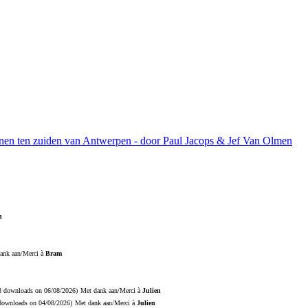
ijnen ten zuiden van Antwerpen - door Paul Jacops & Jef Van Olmen
n
ank aan/Merci à
Bram
18 downloads on 06/08/2026)
Met dank aan/Merci à
Julien
 downloads on 04/08/2026)
Met dank aan/Merci à
Julien