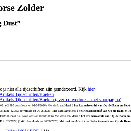
rse Zolder
g Dust”
og) niet alle tijdscrhiften zijn geïndexeerd. Kijk
hier
.
 Artikels Tijdschriften/Boeken
 Artikels Tijdschriften/Boeken (avec couvertures - met voorpagina)
2021
) (2,980 downloads on 06/08/2026)
Met dank aan/Merci à
het Redactiecomité van Op de Baan en Febelr
08/2021
) (2,332 downloads on 06/08/2026)
Met dank aan/Merci à
het Redactiecomité van Op de Baan en Fe
1/03/2022
) (3,236 downloads on 07/08/2026)
Met dank aan/Merci à
het Redactiecomité van Op de Baan en 
PD
21/03/2022
) (2,421 downloads on 06/08/2026)
Met dank aan/Merci à
het Redactiecomité van Op de Baan 
e