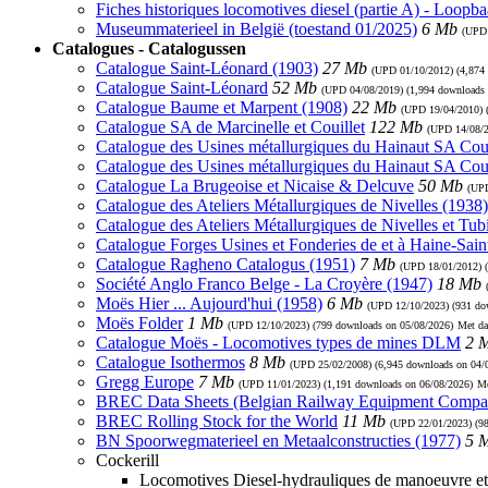
Fiches historiques locomotives diesel (partie A) - Loopb
Museummaterieel in België (toestand 01/2025)
6 Mb
(UP
Catalogues - Catalogussen
Catalogue Saint-Léonard (1903)
27 Mb
(UPD
01/10/2012
) (4,874
Catalogue Saint-Léonard
52 Mb
(UPD
04/08/2019
) (1,994 downloads
Catalogue Baume et Marpent (1908)
22 Mb
(UPD
19/04/2010
)
Catalogue SA de Marcinelle et Couillet
122 Mb
(UPD
14/08/
Catalogue des Usines métallurgiques du Hainaut SA Coui
Catalogue des Usines métallurgiques du Hainaut SA Cou
Catalogue La Brugeoise et Nicaise & Delcuve
50 Mb
(U
Catalogue des Ateliers Métallurgiques de Nivelles (1938)
Catalogue des Ateliers Métallurgiques de Nivelles et Tub
Catalogue Forges Usines et Fonderies de et à Haine-Sain
Catalogue Ragheno Catalogus (1951)
7 Mb
(UPD
18/01/2012
) 
Société Anglo Franco Belge - La Croyère (1947)
18 Mb
Moës Hier ... Aujourd'hui (1958)
6 Mb
(UPD
12/10/2023
) (931 d
Moës Folder
1 Mb
(UPD
12/10/2023
) (799 downloads on 05/08/2026)
Met da
Catalogue Moës - Locomotives types de mines DLM
2 
Catalogue Isothermos
8 Mb
(UPD
25/02/2008
) (6,945 downloads on 04/
Gregg Europe
7 Mb
(UPD
11/01/2023
) (1,191 downloads on 06/08/2026)
Me
BREC Data Sheets (Belgian Railway Equipment Compa
BREC Rolling Stock for the World
11 Mb
(UPD
22/01/2023
) (9
BN Spoorwegmaterieel en Metaalconstructies (1977)
5 
Cockerill
Locomotives Diesel-hydrauliques de manoeuvre et 