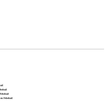
ail
belrail
Febelrail
en Febelrail