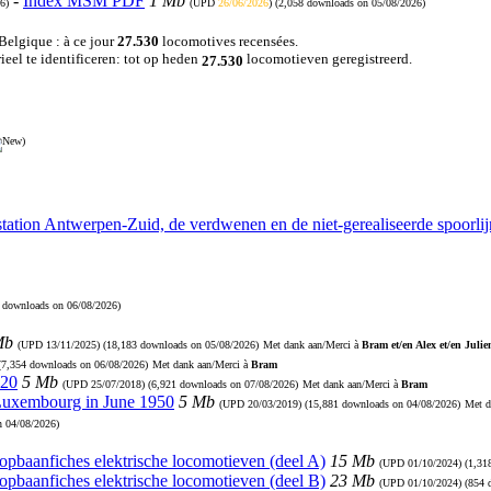
-
Index MSM PDF
1 Mb
6)
(UPD
26/06/2026
) (2,058 downloads on 05/08/2026)
 Belgique : à ce jour
27.530
locomotives recensées.
eel te identificeren: tot op heden
locomotieven geregistreerd.
27.530
)
station Antwerpen-Zuid, de verdwenen en de niet-gerealiseerde spoorl
9 downloads on 06/08/2026)
Mb
(UPD
13/11/2025
) (18,183 downloads on 05/08/2026)
Met dank aan/Merci à
Bram et/en Alex et/en Julie
 (7,354 downloads on 06/08/2026)
Met dank aan/Merci à
Bram
920
5 Mb
(UPD
25/07/2018
) (6,921 downloads on 07/08/2026)
Met dank aan/Merci à
Bram
 Luxembourg in June 1950
5 Mb
(UPD
20/03/2019
) (15,881 downloads on 04/08/2026)
Met d
n 04/08/2026)
Loopbaanfiches elektrische locomotieven (deel A)
15 Mb
(UPD
01/10/2024
) (1,3
Loopbaanfiches elektrische locomotieven (deel B)
23 Mb
(UPD
01/10/2024
) (854