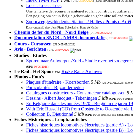
Index TMM PDF
1 Mb
(UPD
26/06/2026
) (3,105 downloads on 06/08/202
Locs - Locs - Locs
Une tentative de recenser le matériel roulant construit et utilisé en
Een poging om het in België gebouwde en gebruikte rollend materi
Spoorweggeschiedenis: Stations / Haltes / Points d'Arrêt
Data verzameld door Jean-Pierre Schenkel en Hans de Herder
Chemin de fer du Nord - Nord-Belge
(UPD
09/07/2026
)
Documentation SNCB - NMBS documentatie
(UPD
06/08/2026
Cours - Cursussen
(UPD
05/05/2026
)
Avis - Berichten
(UPD
27/07/2026
)
Studies - Etudes
Sporen naar Antwerpen-Zuid - Studie over het vroegere 
(UPD
30/06/2026
)
Le Rail - Het Spoor
via
Rixke Rail's Archives
Photos - Foto's
Plaques d'itinéraire - Koersborden
5 Mb
(UPD
01/01/2023
) (3,04
Particularités - Bijzonderheden
Catalogues constructeurs - Constructeur catalogussen
5 
Dessins - Albert Jacquet - Tekeningen
5 Mb
(UPD
16/04/2018
)
En Belgique dans les années 1920 - België in de jaren 1
With Eric Russell (GB) from Oostende to Oostende via
Collection B. Dieudonné
5 Mb
(UPD
16/08/2025
) (3,259 downloads o
Fiches Historiques - Loopbaanfiches
Fiches historiques locomotives électriques (partie A) - 
Fiches historiques locomotives électriques (partie B) - 