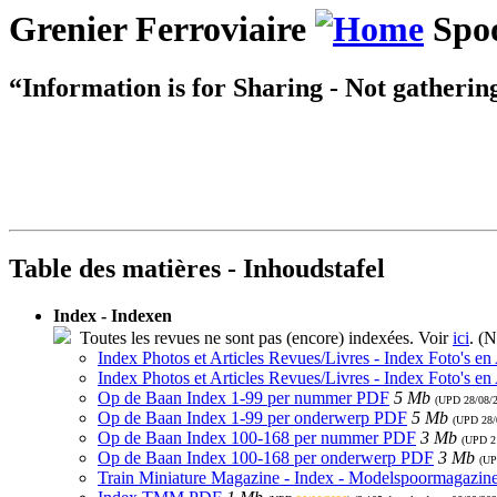
Grenier Ferroviaire
Spoo
“Information is for Sharing - Not gatherin
Table des matières - Inhoudstafel
Index - Indexen
Toutes les revues ne sont pas (encore) indexées. Voir
ici
. (N
Index Photos et Articles Revues/Livres - Index Foto's en
Index Photos et Articles Revues/Livres - Index Foto's en
Op de Baan Index 1-99 per nummer PDF
5 Mb
(UPD
28/08/
Op de Baan Index 1-99 per onderwerp PDF
5 Mb
(UPD
28/
Op de Baan Index 100-168 per nummer PDF
3 Mb
(UPD
2
Op de Baan Index 100-168 per onderwerp PDF
3 Mb
(U
Train Miniature Magazine - Index - Modelspoormagazin