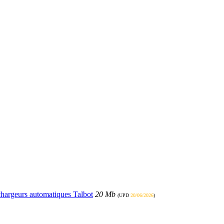
échargeurs automatiques Talbot
20 Mb
(UPD
20/06/2026
)