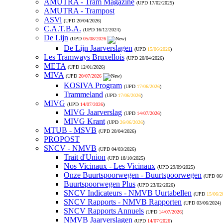
AMUTRA - Tram Magazine
(UPD
17/02/2025
)
AMUTRA - Trampost
ASVi
(UPD
20/04/2026
)
C.A.T.B.A.
(UPD
16/12/2024
)
De Lijn
(UPD
05/08/2026
)
De Lijn Jaarverslagen
(UPD
15/06/2026
)
Les Tramways Bruxellois
(UPD
20/04/2026
)
META
(UPD
12/01/2026
)
MIVA
(UPD
20/07/2026
)
KOSIVA Program
(UPD
17/06/2026
)
Trammeland
(UPD
17/06/2026
)
MIVG
(UPD
14/07/2026
)
MIVG Jaarverslag
(UPD
14/07/2026
)
MIVG Krant
(UPD
26/06/2026
)
MTUB - MSVB
(UPD
20/04/2026
)
PROPOST
SNCV - NMVB
(UPD
04/03/2026
)
Trait d'Union
(UPD
18/10/2025
)
Nos Vicinaux - Les Vicinaux
(UPD
29/09/2025
)
Onze Buurtspoorwegen - Buurtspoorwegen
(UPD
06
Buurtspoorwegen Plus
(UPD
23/02/2026
)
SNCV Indicateurs - NMVB Uurtabellen
(UPD
15/06/2
SNCV Rapports - NMVB Rapporten
(UPD
03/06/2024
)
SNCV Rapports Annuels
(UPD
14/07/2026
)
NMVB Jaarverslagen
(UPD
14/07/2026
)