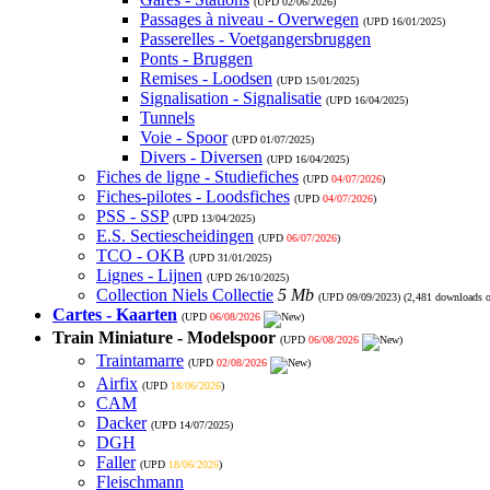
(UPD
02/06/2026
)
Passages à niveau - Overwegen
(UPD
16/01/2025
)
Passerelles - Voetgangersbruggen
Ponts - Bruggen
Remises - Loodsen
(UPD
15/01/2025
)
Signalisation - Signalisatie
(UPD
16/04/2025
)
Tunnels
Voie - Spoor
(UPD
01/07/2025
)
Divers - Diversen
(UPD
16/04/2025
)
Fiches de ligne - Studiefiches
(UPD
04/07/2026
)
Fiches-pilotes - Loodsfiches
(UPD
04/07/2026
)
PSS - SSP
(UPD
13/04/2025
)
E.S. Sectiescheidingen
(UPD
06/07/2026
)
TCO - OKB
(UPD
31/01/2025
)
Lignes - Lijnen
(UPD
26/10/2025
)
Collection Niels Collectie
5 Mb
(UPD
09/09/2023
) (2,481 downloads 
Cartes - Kaarten
(UPD
06/08/2026
)
Train Miniature - Modelspoor
(UPD
06/08/2026
)
Traintamarre
(UPD
02/08/2026
)
Airfix
(UPD
18/06/2026
)
CAM
Dacker
(UPD
14/07/2025
)
DGH
Faller
(UPD
18/06/2026
)
Fleischmann