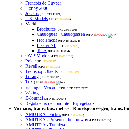
François de Cuyper
Hobby 2000
Jocadis
(UPD
21/04/2026
)
L.S. Models
(UPD
23/06/2026
)
Märklin
Brochures
(UPD
28/01/2025
)
Catalogues - Catalogussen
(UPD
06/08/2026
)
Hot Tracks
(UPD
18/11/2024
)
Insider NL
(UPD
20/06/2026
)
Telex
(UPD
18/11/2024
)
OVB Models
(UPD
20/06/2026
)
Pola
(UPD
18/06/2026
)
Revell
(UPD
18/06/2026
)
Treinshop Olaerts
(UPD
20/06/2026
)
Tri-ang
(UPD
23/06/2024
)
Trix
(UPD
06/08/2026
)
Veilingen Vercauteren
(UPD
25/02/2025
)
Wiking
Z-Journal
(UPD
25/12/2024
)
Régulateurs de conduite - Rijregelaars
Vicinaux, trams, bus, métros - Buurtspoorwegen, trams, bu
AMUTRA - Fiches
(UPD
21/06/2026
)
AMUTRA - Présence du tramway
(UPD
13/10/2025
)
AMUTRA - Tramleven