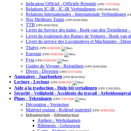
Indicateur Officiel - Officiële Reisgids
(UPD
17/07/2026
)
Relations IC-IR - IC-IR Verbindingen
(UPD
06/06/2025
)
Relations Internationales - Internationale Verbindingen
(U
Nos Meilleurs Trains
(UPD
05/03/2026
)
TTB
(UPD
04/05/2023
)
Livret du Service des trains - Boek van den Treindienst 
Livret du roulement des Rames de Voitures - Boek van de
Livret du service des Locomotives et Machinistes - Die
Thalys
(UPD
05/08/2026
)
Eurostar
(UPD
05/08/2026
)
Fyra
(UPD
05/08/2026
)
Guides de Voyage - Reisgidsen
(UPD
26/04/2026
)
Divers - Diversen
(UPD
02/07/2026
)
Annuaires - Jaarboeken
(UPD
08/10/2025
)
Lecture - Lectuur
(UPD
06/08/2026
)
Aide à la traduction - Hulp bij vertalingen
(UPD
12/05/2025
)
Sécurité - Veiligheid - Accidents du travail - Arbeidsongeva
Plans - Tekeningen
(UPD
27/07/2026
)
Décoration - Versiering
Matériel roulant - Rollend materieel
(UPD
30/06/2026
)
Infrastructure - Infrastructuur
Ateliers - Werkplaatsen
Bâtiments - Gebouwen
Gares - Stations