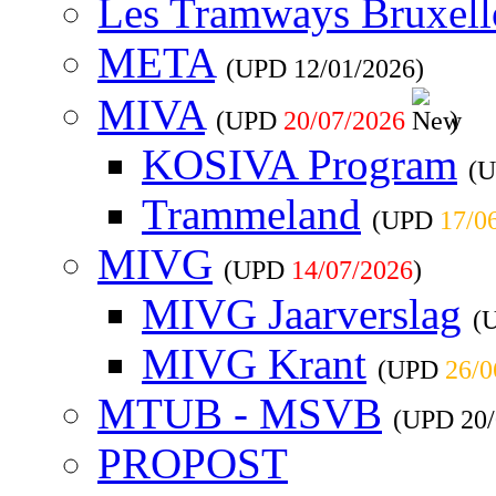
Les Tramways Bruxell
META
(UPD
12/01/2026
)
MIVA
(UPD
20/07/2026
)
KOSIVA Program
(
Trammeland
(UPD
17/0
MIVG
(UPD
14/07/2026
)
MIVG Jaarverslag
(
MIVG Krant
(UPD
26/0
MTUB - MSVB
(UPD
20
PROPOST