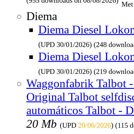
(955 downloads on 08/08/2026)
Met
Diema
Diema Diesel Lokomo
(UPD
30/01/2026
) (248 downloa
Diema Diesel Loko
(UPD
30/01/2026
) (219 downloa
Waggonfabrik Talbot - 
Original Talbot selfdi
automáticos Talbot - 
20 Mb
(UPD
20/06/2026
) (115 