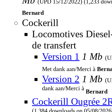
Mb
(UPD
15/12/2022
) (1,233 dow
Bernard
Cockerill
Locomotives Diesel
de transfert
Version 1
1 Mb
(
Met dank aan/Merci à
Bern
Version 2
1 Mb
(
dank aan/Merci à
Bernard
Cockerill Ougrée 2