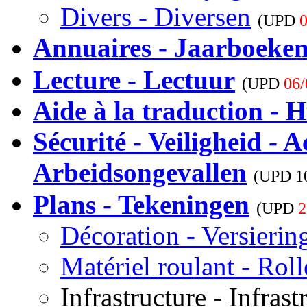
Divers - Diversen
(UPD
0
Annuaires - Jaarboeke
Lecture - Lectuur
(UPD
06/
Aide à la traduction - H
Sécurité - Veiligheid - A
Arbeidsongevallen
(UPD
1
Plans - Tekeningen
(UPD
2
Décoration - Versierin
Matériel roulant - Rol
Infrastructure - Infrast