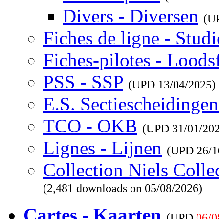
Divers - Diversen
(U
Fiches de ligne - Studi
Fiches-pilotes - Loods
PSS - SSP
(UPD
13/04/2025
)
E.S. Sectiescheidingen
TCO - OKB
(UPD
31/01/20
Lignes - Lijnen
(UPD
26/1
Collection Niels Colle
(2,481 downloads on 05/08/2026)
Cartes - Kaarten
(UPD
06/0