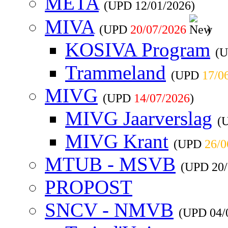
META
(UPD
12/01/2026
)
MIVA
(UPD
20/07/2026
)
KOSIVA Program
(
Trammeland
(UPD
17/0
MIVG
(UPD
14/07/2026
)
MIVG Jaarverslag
(
MIVG Krant
(UPD
26/0
MTUB - MSVB
(UPD
20
PROPOST
SNCV - NMVB
(UPD
04/