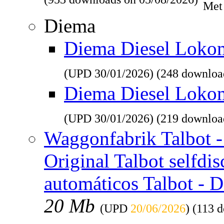
(953 downloads on 05/08/2026)
Met
Diema
Diema Diesel Lokomo
(UPD
30/01/2026
) (248 downloa
Diema Diesel Loko
(UPD
30/01/2026
) (219 downloa
Waggonfabrik Talbot - 
Original Talbot selfdi
automáticos Talbot - 
20 Mb
(UPD
20/06/2026
) (113 