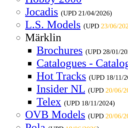
Jocadis
(UPD
21/04/2026
)
L.S. Models
(UPD
23/06/20
Märklin
Brochures
(UPD
28/01/20
Catalogues - Catalo
Hot Tracks
(UPD
18/11/
Insider NL
(UPD
20/06/2
Telex
(UPD
18/11/2024
)
OVB Models
(UPD
20/06/2
Pola