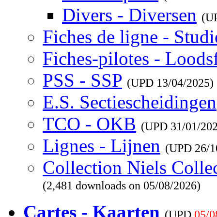
Divers - Diversen
(U
Fiches de ligne - Studi
Fiches-pilotes - Loods
PSS - SSP
(UPD
13/04/2025
)
E.S. Sectiescheidingen
TCO - OKB
(UPD
31/01/20
Lignes - Lijnen
(UPD
26/1
Collection Niels Colle
(2,481 downloads on 05/08/2026)
Cartes - Kaarten
(UPD
05/0