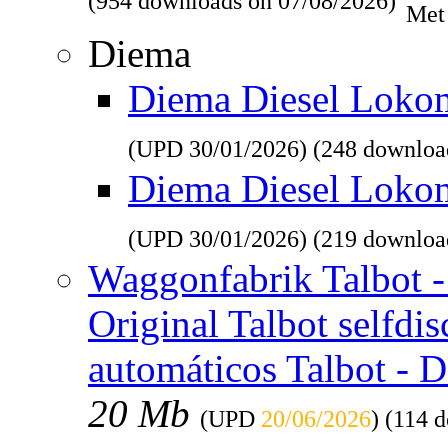
(954 downloads on 07/08/2026)
Met
Diema
Diema Diesel Lokomo
(UPD
30/01/2026
) (248 downloa
Diema Diesel Loko
(UPD
30/01/2026
) (219 downloa
Waggonfabrik Talbot - 
Original Talbot selfdi
automáticos Talbot - 
20 Mb
(UPD
20/06/2026
) (114 