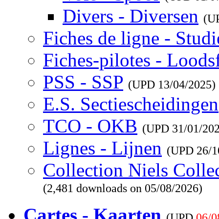
Divers - Diversen
(U
Fiches de ligne - Studi
Fiches-pilotes - Loods
PSS - SSP
(UPD
13/04/2025
)
E.S. Sectiescheidingen
TCO - OKB
(UPD
31/01/20
Lignes - Lijnen
(UPD
26/1
Collection Niels Colle
(2,481 downloads on 05/08/2026)
Cartes - Kaarten
(UPD
06/0