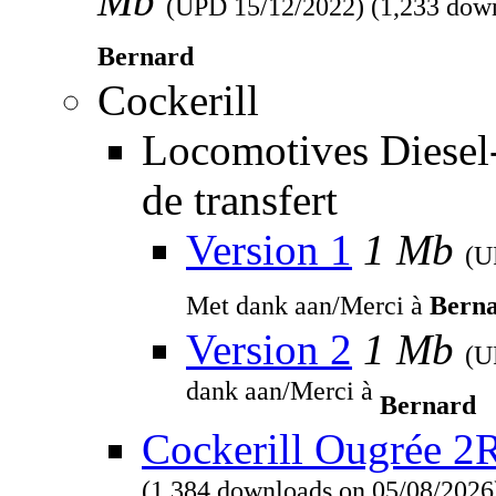
Mb
(UPD
15/12/2022
) (1,233 dow
Bernard
Cockerill
Locomotives Diesel
de transfert
Version 1
1 Mb
(
Met dank aan/Merci à
Bern
Version 2
1 Mb
(
dank aan/Merci à
Bernard
Cockerill Ougrée 2