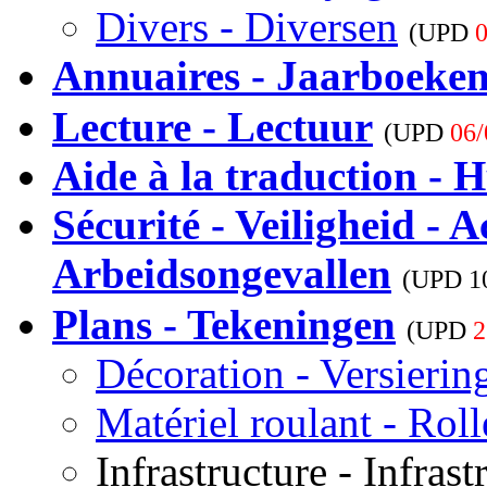
Divers - Diversen
(UPD
0
Annuaires - Jaarboeke
Lecture - Lectuur
(UPD
06/
Aide à la traduction - H
Sécurité - Veiligheid - A
Arbeidsongevallen
(UPD
1
Plans - Tekeningen
(UPD
2
Décoration - Versierin
Matériel roulant - Rol
Infrastructure - Infrast