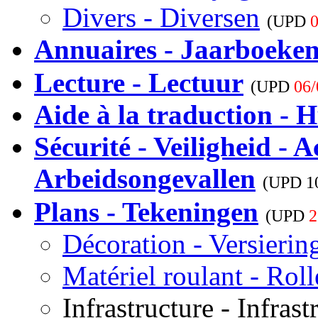
Divers - Diversen
(UPD
0
Annuaires - Jaarboeke
Lecture - Lectuur
(UPD
06/
Aide à la traduction - H
Sécurité - Veiligheid - A
Arbeidsongevallen
(UPD
1
Plans - Tekeningen
(UPD
2
Décoration - Versierin
Matériel roulant - Rol
Infrastructure - Infrast