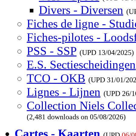
Divers - Diversen
(U
Fiches de ligne - Studi
Fiches-pilotes - Loods
PSS - SSP
(UPD
13/04/2025
)
E.S. Sectiescheidingen
TCO - OKB
(UPD
31/01/20
Lignes - Lijnen
(UPD
26/1
Collection Niels Colle
(2,481 downloads on 05/08/2026)
Cartes - Kaarten
(UPD
06/0