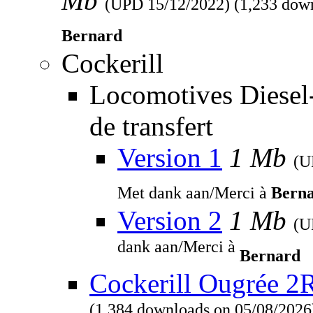
Mb
(UPD
15/12/2022
) (1,233 dow
Bernard
Cockerill
Locomotives Diesel
de transfert
Version 1
1 Mb
(
Met dank aan/Merci à
Bern
Version 2
1 Mb
(
dank aan/Merci à
Bernard
Cockerill Ougrée 2