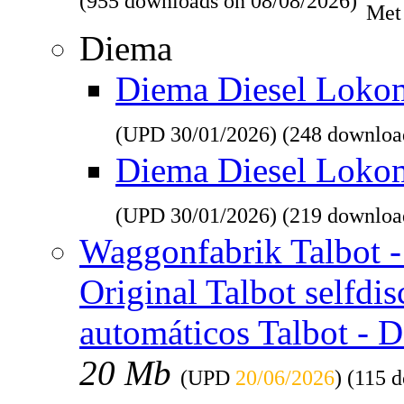
(955 downloads on 08/08/2026)
Met
Diema
Diema Diesel Lokomo
(UPD
30/01/2026
) (248 downloa
Diema Diesel Loko
(UPD
30/01/2026
) (219 downloa
Waggonfabrik Talbot - 
Original Talbot selfdi
automáticos Talbot - 
20 Mb
(UPD
20/06/2026
) (115 