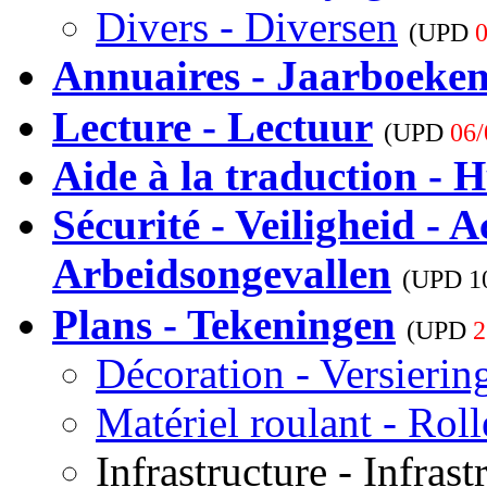
Divers - Diversen
(UPD
0
Annuaires - Jaarboeke
Lecture - Lectuur
(UPD
06/
Aide à la traduction - H
Sécurité - Veiligheid - A
Arbeidsongevallen
(UPD
1
Plans - Tekeningen
(UPD
2
Décoration - Versierin
Matériel roulant - Rol
Infrastructure - Infrast