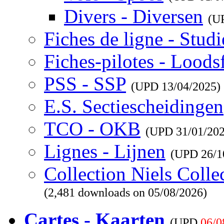
Divers - Diversen
(U
Fiches de ligne - Studi
Fiches-pilotes - Loods
PSS - SSP
(UPD
13/04/2025
)
E.S. Sectiescheidingen
TCO - OKB
(UPD
31/01/20
Lignes - Lijnen
(UPD
26/1
Collection Niels Colle
(2,481 downloads on 05/08/2026)
Cartes - Kaarten
(UPD
06/0