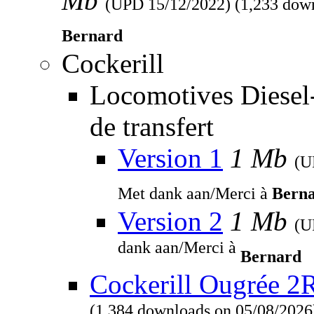
Mb
(UPD
15/12/2022
) (1,233 dow
Bernard
Cockerill
Locomotives Diesel
de transfert
Version 1
1 Mb
(
Met dank aan/Merci à
Bern
Version 2
1 Mb
(
dank aan/Merci à
Bernard
Cockerill Ougrée 2