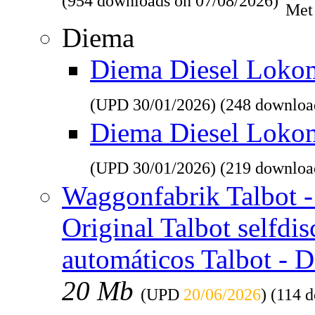
(954 downloads on 07/08/2026)
Met
Diema
Diema Diesel Lokomo
(UPD
30/01/2026
) (248 downloa
Diema Diesel Loko
(UPD
30/01/2026
) (219 downloa
Waggonfabrik Talbot - 
Original Talbot selfdi
automáticos Talbot - 
20 Mb
(UPD
20/06/2026
) (114 