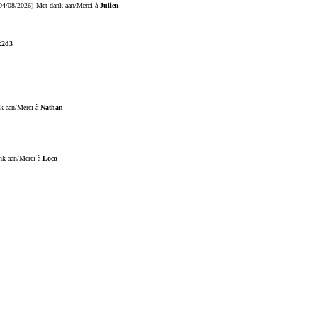
04/08/2026)
Met dank aan/Merci à
Julien
k2d3
k aan/Merci à
Nathan
nk aan/Merci à
Loco