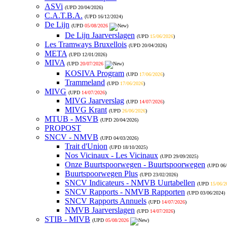
ASVi
(UPD
20/04/2026
)
C.A.T.B.A.
(UPD
16/12/2024
)
De Lijn
(UPD
05/08/2026
)
De Lijn Jaarverslagen
(UPD
15/06/2026
)
Les Tramways Bruxellois
(UPD
20/04/2026
)
META
(UPD
12/01/2026
)
MIVA
(UPD
20/07/2026
)
KOSIVA Program
(UPD
17/06/2026
)
Trammeland
(UPD
17/06/2026
)
MIVG
(UPD
14/07/2026
)
MIVG Jaarverslag
(UPD
14/07/2026
)
MIVG Krant
(UPD
26/06/2026
)
MTUB - MSVB
(UPD
20/04/2026
)
PROPOST
SNCV - NMVB
(UPD
04/03/2026
)
Trait d'Union
(UPD
18/10/2025
)
Nos Vicinaux - Les Vicinaux
(UPD
29/09/2025
)
Onze Buurtspoorwegen - Buurtspoorwegen
(UPD
06
Buurtspoorwegen Plus
(UPD
23/02/2026
)
SNCV Indicateurs - NMVB Uurtabellen
(UPD
15/06/2
SNCV Rapports - NMVB Rapporten
(UPD
03/06/2024
)
SNCV Rapports Annuels
(UPD
14/07/2026
)
NMVB Jaarverslagen
(UPD
14/07/2026
)
STIB - MIVB
(UPD
05/08/2026
)