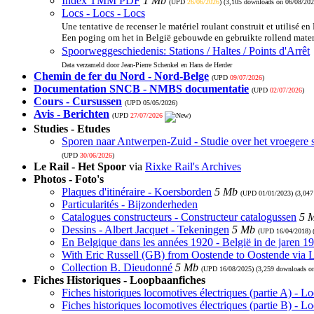
Index TMM PDF
1 Mb
(UPD
26/06/2026
) (3,105 downloads on 06/08/202
Locs - Locs - Locs
Une tentative de recenser le matériel roulant construit et utilisé en
Een poging om het in België gebouwde en gebruikte rollend materi
Spoorweggeschiedenis: Stations / Haltes / Points d'Arrêt
Data verzameld door Jean-Pierre Schenkel en Hans de Herder
Chemin de fer du Nord - Nord-Belge
(UPD
09/07/2026
)
Documentation SNCB - NMBS documentatie
(UPD
02/07/2026
)
Cours - Cursussen
(UPD
05/05/2026
)
Avis - Berichten
(UPD
27/07/2026
)
Studies - Etudes
Sporen naar Antwerpen-Zuid - Studie over het vroegere 
(UPD
30/06/2026
)
Le Rail - Het Spoor
via
Rixke Rail's Archives
Photos - Foto's
Plaques d'itinéraire - Koersborden
5 Mb
(UPD
01/01/2023
) (3,04
Particularités - Bijzonderheden
Catalogues constructeurs - Constructeur catalogussen
5 
Dessins - Albert Jacquet - Tekeningen
5 Mb
(UPD
16/04/2018
)
En Belgique dans les années 1920 - België in de jaren 1
With Eric Russell (GB) from Oostende to Oostende via
Collection B. Dieudonné
5 Mb
(UPD
16/08/2025
) (3,259 downloads o
Fiches Historiques - Loopbaanfiches
Fiches historiques locomotives électriques (partie A) - 
Fiches historiques locomotives électriques (partie B) - 