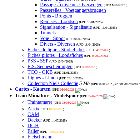
Passages à niveau - Overwegen
(UPD
16/01/2025
)
Passerelles - Voetgangersbruggen
Ponts - Bruggen
Remises - Loodsen
(UPD
15/01/2025
)
Signalisation - Signalisatie
(UPD
16/04/2025
)
Tunnels
Voie - Spoor
(UPD
01/07/2025
)
Divers - Diversen
(UPD
16/04/2025
)
Fiches de ligne - Studiefiches
(UPD
04/07/2026
)
Fiches-pilotes - Loodsfiches
(UPD
04/07/2026
)
PSS - SSP
(UPD
13/04/2025
)
E.S. Sectiescheidingen
(UPD
06/07/2026
)
TCO - OKB
(UPD
31/01/2025
)
Lignes - Lijnen
(UPD
26/10/2025
)
Collection Niels Collectie
5 Mb
(UPD
09/09/2023
) (2,481 downloads 
Cartes - Kaarten
(UPD
05/08/2026
)
Train Miniature - Modelspoor
(UPD
27/07/2026
)
Traintamarre
(UPD
02/08/2026
)
Airfix
(UPD
18/06/2026
)
CAM
Dacker
(UPD
14/07/2025
)
DGH
Faller
(UPD
18/06/2026
)
Fleischmann