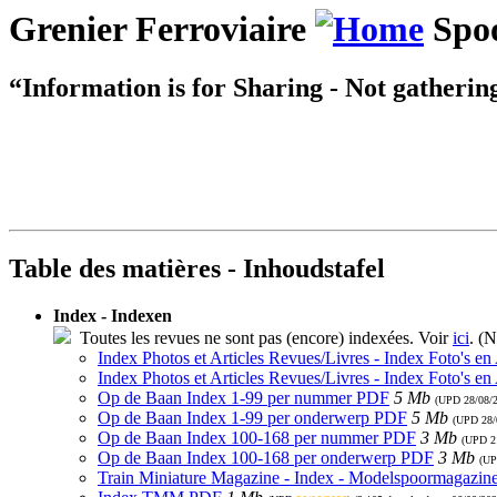
Grenier Ferroviaire
Spoo
“Information is for Sharing - Not gatherin
Table des matières - Inhoudstafel
Index - Indexen
Toutes les revues ne sont pas (encore) indexées. Voir
ici
. (N
Index Photos et Articles Revues/Livres - Index Foto's en
Index Photos et Articles Revues/Livres - Index Foto's en
Op de Baan Index 1-99 per nummer PDF
5 Mb
(UPD
28/08/
Op de Baan Index 1-99 per onderwerp PDF
5 Mb
(UPD
28/
Op de Baan Index 100-168 per nummer PDF
3 Mb
(UPD
2
Op de Baan Index 100-168 per onderwerp PDF
3 Mb
(U
Train Miniature Magazine - Index - Modelspoormagazin