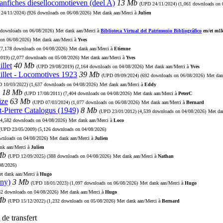
aanfiches diesellocomotieven (deel A)
13 Mb
(UPD
24/11/2024
) (1,061 downloads on 
D
24/11/2024
) (926 downloads on 06/08/2026)
Met dank aan/Merci à
Julien
 downloads on 06/08/2026)
Met dank aan/Merci à
Biblioteca Virtual del Patrimonio Bibliográfico
en/et m1
 on 06/08/2026)
Met dank aan/Merci à
Yves
 (7,178 downloads on 04/08/2026)
Met dank aan/Merci à
Etienne
2019
) (2,077 downloads on 05/08/2026)
Met dank aan/Merci à
Yves
llet
40 Mb
(UPD
29/08/2019
) (2,164 downloads on 04/08/2026)
Met dank aan/Merci à
Yves
illet - Locomotives 1923
39 Mb
(UPD
09/09/2024
) (692 downloads on 06/08/2026)
Met dan
PD
10/03/2022
) (1,637 downloads on 04/08/2026)
Met dank aan/Merci à
Eddy
18 Mb
(UPD
17/08/2011
) (7,404 downloads on 04/08/2026)
Met dank aan/Merci à
PeterC
ize
63 Mb
(UPD
07/03/2024
) (1,077 downloads on 06/08/2026)
Met dank aan/Merci à
Bernard
t-Pierre Catalogus (1949)
8 Mb
(UPD
23/01/2012
) (4,539 downloads on 04/08/2026)
Met da
(4,582 downloads on 04/08/2026)
Met dank aan/Merci à
Loco
(UPD
23/05/2009
) (5,126 downloads on 04/08/2026)
ownloads on 04/08/2026)
Met dank aan/Merci à
Julien
nk aan/Merci à
Julien
Mb
(UPD
12/09/2025
) (388 downloads on 04/08/2026)
Met dank aan/Merci à
Nathan
08/2026)
t dank aan/Merci à
Hugo
ny)
3 Mb
(UPD
18/01/2023
) (1,097 downloads on 06/08/2026)
Met dank aan/Merci à
Hugo
82 downloads on 04/08/2026)
Met dank aan/Merci à
Hugo
Mb
(UPD
15/12/2022
) (1,232 downloads on 05/08/2026)
Met dank aan/Merci à
Bernard
de transfert