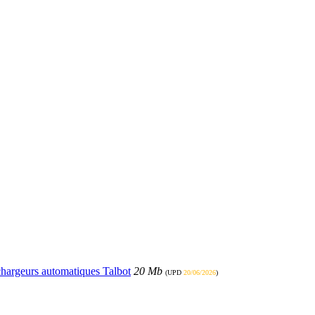
échargeurs automatiques Talbot
20 Mb
(UPD
20/06/2026
)