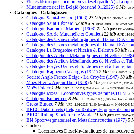
Fiches historiques locomotives diesel (partie A) - Loopb
Museummaterieel in België (toestand 01/2025)
6 Mb
(UP
Catalogues - Catalogussen
Catalogue Saint-Léonard (1903)
27 Mb
(UPD
01/10/2012
) (4,874
Catalogue Saint-Léonard
52 Mb
(UPD
04/08/2019
) (1,993 downloads
Catalogue Baume et Marpent (1908)
22 Mb
(UPD
19/04/2010
)
Catalogue SA de Marcinelle et Couillet
122 Mb
(UPD
14/08/
Catalogue des Usines métallurgiques du Hainaut SA Coui
Catalogue des Usines métallurgiques du Hainaut SA Cou
Catalogue La Brugeoise et Nicaise & Delcuve
50 Mb
(U
Catalogue des Ateliers Métallurgiques de Nivelles (1938)
Catalogue des Ateliers Métallurgiques de Nivelles et Tub
Catalogue Forges Usines et Fonderies de et à Haine-Sain
Catalogue Ragheno Catalogus (1951)
7 Mb
(UPD
18/01/2012
) 
Société Anglo Franco Belge - La Croyère (1947)
18 Mb
Moës Hier ... Aujourd'hui (1958)
6 Mb
(UPD
12/10/2023
) (931 d
Moës Folder
1 Mb
(UPD
12/10/2023
) (799 downloads on 05/08/2026)
Met da
Catalogue Moës - Locomotives types de mines DLM
2 
Catalogue Isothermos
8 Mb
(UPD
25/02/2008
) (6,945 downloads on 04/
Gregg Europe
7 Mb
(UPD
11/01/2023
) (1,190 downloads on 04/08/2026)
Me
BREC Data Sheets (Belgian Railway Equipment Compa
BREC Rolling Stock for the World
11 Mb
(UPD
22/01/2023
) (9
BN Spoorwegmaterieel en Metaalconstructies (1977)
5 
Cockerill
Locomotives Diesel-hydrauliques de manoeuvre et 