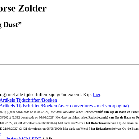
rse Zolder
g Dust”
og) niet alle tijdscrhiften zijn geïndexeerd. Kijk
hier
.
 Artikels Tijdschriften/Boeken
 Artikels Tijdschriften/Boeken (avec couvertures - met voorpagina)
2021
) (2,980 downloads on 06/08/2026)
Met dank aan/Merci à
het Redactiecomité van Op de Baan en Febelr
08/2021
) (2,332 downloads on 06/08/2026)
Met dank aan/Merci à
het Redactiecomité van Op de Baan en Fe
1/03/2022
) (3,231 downloads on 06/08/2026)
Met dank aan/Merci à
het Redactiecomité van Op de Baan en 
PD
21/03/2022
) (2,421 downloads on 06/08/2026)
Met dank aan/Merci à
het Redactiecomité van Op de Baan 
e