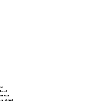
ail
belrail
Febelrail
en Febelrail