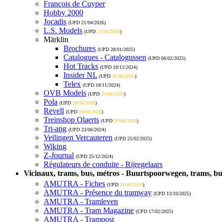
François de Cuyper
Hobby 2000
Jocadis
(UPD
21/04/2026
)
L.S. Models
(UPD
23/06/2026
)
Märklin
Brochures
(UPD
28/01/2025
)
Catalogues - Catalogussen
(UPD
06/02/2025
)
Hot Tracks
(UPD
18/11/2024
)
Insider NL
(UPD
20/06/2026
)
Telex
(UPD
18/11/2024
)
OVB Models
(UPD
20/06/2026
)
Pola
(UPD
18/06/2026
)
Revell
(UPD
18/06/2026
)
Treinshop Olaerts
(UPD
20/06/2026
)
Tri-ang
(UPD
23/06/2024
)
Veilingen Vercauteren
(UPD
25/02/2025
)
Wiking
Z-Journal
(UPD
25/12/2024
)
Régulateurs de conduite - Rijregelaars
Vicinaux, trams, bus, métros - Buurtspoorwegen, trams, bu
AMUTRA - Fiches
(UPD
21/06/2026
)
AMUTRA - Présence du tramway
(UPD
13/10/2025
)
AMUTRA - Tramleven
AMUTRA - Tram Magazine
(UPD
17/02/2025
)
AMUTRA - Trampost