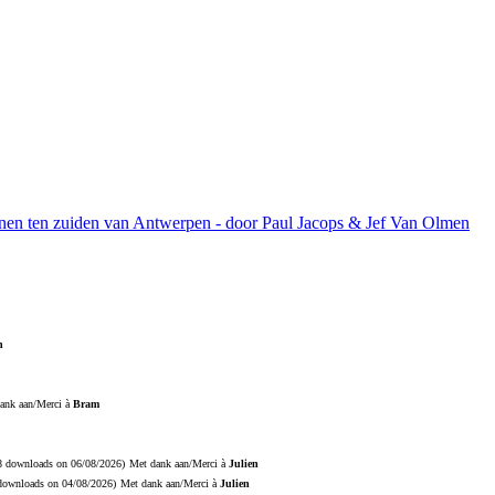
ijnen ten zuiden van Antwerpen - door Paul Jacops & Jef Van Olmen
n
ank aan/Merci à
Bram
18 downloads on 06/08/2026)
Met dank aan/Merci à
Julien
 downloads on 04/08/2026)
Met dank aan/Merci à
Julien