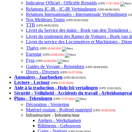
Indicateur Officiel - Officiële Reisgids
(UPD
17/07/2026
)
Relations IC-IR - IC-IR Verbindingen
(UPD
06/06/2025
)
Relations Internationales - Internationale Verbindingen
(U
Nos Meilleurs Trains
(UPD
05/03/2026
)
TTB
(UPD
04/05/2023
)
Livret du Service des trains - Boek van den Treindienst 
Livret du roulement des Rames de Voitures - Boek van de
Livret du service des Locomotives et Machinistes - Die
Thalys
(UPD
05/08/2026
)
Eurostar
(UPD
05/08/2026
)
Fyra
(UPD
05/08/2026
)
Guides de Voyage - Reisgidsen
(UPD
26/04/2026
)
Divers - Diversen
(UPD
02/07/2026
)
Annuaires - Jaarboeken
(UPD
08/10/2025
)
Lecture - Lectuur
(UPD
07/07/2026
)
Aide à la traduction - Hulp bij vertalingen
(UPD
12/05/2025
)
Sécurité - Veiligheid - Accidents du travail - Arbeidsongeva
Plans - Tekeningen
(UPD
27/07/2026
)
Décoration - Versiering
Matériel roulant - Rollend materieel
(UPD
30/06/2026
)
Infrastructure - Infrastructuur
Ateliers - Werkplaatsen
Bâtiments - Gebouwen
Gares - Stations
(UPD
02/06/2026
)