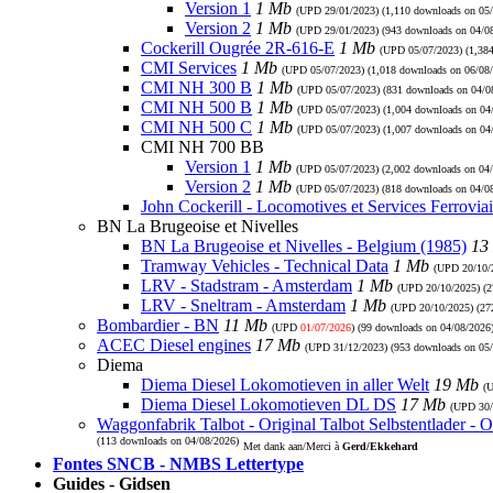
Version 1
1 Mb
(UPD
29/01/2023
) (1,110 downloads on 05
Version 2
1 Mb
(UPD
29/01/2023
) (943 downloads on 04/0
Cockerill Ougrée 2R-616-E
1 Mb
(UPD
05/07/2023
) (1,38
CMI Services
1 Mb
(UPD
05/07/2023
) (1,018 downloads on 06/08
CMI NH 300 B
1 Mb
(UPD
05/07/2023
) (831 downloads on 04/0
CMI NH 500 B
1 Mb
(UPD
05/07/2023
) (1,004 downloads on 04
CMI NH 500 C
1 Mb
(UPD
05/07/2023
) (1,007 downloads on 04
CMI NH 700 BB
Version 1
1 Mb
(UPD
05/07/2023
) (2,002 downloads on 04
Version 2
1 Mb
(UPD
05/07/2023
) (818 downloads on 04/0
John Cockerill - Locomotives et Services Ferroviai
BN La Brugeoise et Nivelles
BN La Brugeoise et Nivelles - Belgium (1985)
13
Tramway Vehicles - Technical Data
1 Mb
(UPD
20/10/
LRV - Stadstram - Amsterdam
1 Mb
(UPD
20/10/2025
) (
LRV - Sneltram - Amsterdam
1 Mb
(UPD
20/10/2025
) (2
Bombardier - BN
11 Mb
(UPD
01/07/2026
) (99 downloads on 04/08/2026
ACEC Diesel engines
17 Mb
(UPD
31/12/2023
) (953 downloads on 05
Diema
Diema Diesel Lokomotieven in aller Welt
19 Mb
(
Diema Diesel Lokomotieven DL DS
17 Mb
(UPD
30
Waggonfabrik Talbot - Original Talbot Selbstentlader - O
(113 downloads on 04/08/2026)
Met dank aan/Merci à
Gerd/Ekkehard
Fontes SNCB - NMBS Lettertype
Guides - Gidsen