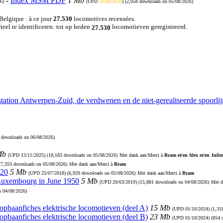
-
Index MSM PDF
1 Mb
6)
(UPD
26/06/2026
) (2,058 downloads on 05/08/2026)
 Belgique : à ce jour
27.530
locomotives recensées.
eel te identificeren: tot op heden
locomotieven geregistreerd.
27.530
station Antwerpen-Zuid, de verdwenen en de niet-gerealiseerde spoorl
7 downloads on 06/08/2026)
Mb
(UPD
13/11/2025
) (18,183 downloads on 05/08/2026)
Met dank aan/Merci à
Bram et/en Alex et/en Julie
 (7,353 downloads on 05/08/2026)
Met dank aan/Merci à
Bram
920
5 Mb
(UPD
25/07/2018
) (6,920 downloads on 05/08/2026)
Met dank aan/Merci à
Bram
 Luxembourg in June 1950
5 Mb
(UPD
20/03/2019
) (15,881 downloads on 04/08/2026)
Met d
n 04/08/2026)
Loopbaanfiches elektrische locomotieven (deel A)
15 Mb
(UPD
01/10/2024
) (1,3
Loopbaanfiches elektrische locomotieven (deel B)
23 Mb
(UPD
01/10/2024
) (854