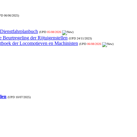
PD
06/06/2025
)
- Dienstfahrplanbuch
(UPD
05/08/2026
)
 Beurtregeling der Rijtuigenstellen
(UPD
24/11/2023
)
nstboek der Locomotieven en Machinisten
(UPD
06/08/2026
)
llen
(UPD
10/07/2025
)