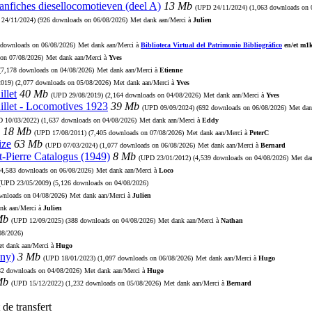
aanfiches diesellocomotieven (deel A)
13 Mb
(UPD
24/11/2024
) (1,063 downloads on 
D
24/11/2024
) (926 downloads on 06/08/2026)
Met dank aan/Merci à
Julien
 downloads on 06/08/2026)
Met dank aan/Merci à
Biblioteca Virtual del Patrimonio Bibliográfico
en/et m1
 on 07/08/2026)
Met dank aan/Merci à
Yves
 (7,178 downloads on 04/08/2026)
Met dank aan/Merci à
Etienne
2019
) (2,077 downloads on 05/08/2026)
Met dank aan/Merci à
Yves
llet
40 Mb
(UPD
29/08/2019
) (2,164 downloads on 04/08/2026)
Met dank aan/Merci à
Yves
illet - Locomotives 1923
39 Mb
(UPD
09/09/2024
) (692 downloads on 06/08/2026)
Met dan
PD
10/03/2022
) (1,637 downloads on 04/08/2026)
Met dank aan/Merci à
Eddy
18 Mb
(UPD
17/08/2011
) (7,405 downloads on 07/08/2026)
Met dank aan/Merci à
PeterC
ize
63 Mb
(UPD
07/03/2024
) (1,077 downloads on 06/08/2026)
Met dank aan/Merci à
Bernard
t-Pierre Catalogus (1949)
8 Mb
(UPD
23/01/2012
) (4,539 downloads on 04/08/2026)
Met da
(4,583 downloads on 06/08/2026)
Met dank aan/Merci à
Loco
(UPD
23/05/2009
) (5,126 downloads on 04/08/2026)
ownloads on 04/08/2026)
Met dank aan/Merci à
Julien
nk aan/Merci à
Julien
Mb
(UPD
12/09/2025
) (388 downloads on 04/08/2026)
Met dank aan/Merci à
Nathan
08/2026)
t dank aan/Merci à
Hugo
ny)
3 Mb
(UPD
18/01/2023
) (1,097 downloads on 06/08/2026)
Met dank aan/Merci à
Hugo
82 downloads on 04/08/2026)
Met dank aan/Merci à
Hugo
Mb
(UPD
15/12/2022
) (1,232 downloads on 05/08/2026)
Met dank aan/Merci à
Bernard
de transfert