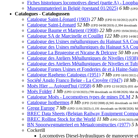
Fiches historiques locomotives diesel (partie A) - Loopb
Museummaterieel in België (toestand 01/2025)
6 Mb
(UP
Catalogues - Catalogussen
Catalogue Saint-Léonard (1903)
27 Mb
(UPD
01/10/2012
) (4,874
Catalogue Saint-Léonard
52 Mb
(UPD
04/08/2019
) (1,994 downloads
Catalogue Baume et Marpent (1908)
22 Mb
(UPD
19/04/2010
)
Catalogue SA de Marcinelle et Couillet
122 Mb
(UPD
14/08/
Catalogue des Usines métallurgiques du Hainaut SA Coui
Catalogue des Usines métallurgiques du Hainaut SA Cou
Catalogue La Brugeoise et Nicaise & Delcuve
50 Mb
(U
Catalogue des Ateliers Métallurgiques de Nivelles (1938)
Catalogue des Ateliers Métallurgiques de Nivelles et Tub
Catalogue Forges Usines et Fonderies de et à Haine-Sain
Catalogue Ragheno Catalogus (1951)
7 Mb
(UPD
18/01/2012
) 
Société Anglo Franco Belge - La Croyère (1947)
18 Mb
Moës Hier ... Aujourd'hui (1958)
6 Mb
(UPD
12/10/2023
) (931 d
Moës Folder
1 Mb
(UPD
12/10/2023
) (799 downloads on 05/08/2026)
Met da
Catalogue Moës - Locomotives types de mines DLM
2 
Catalogue Isothermos
8 Mb
(UPD
25/02/2008
) (6,945 downloads on 04/
Gregg Europe
7 Mb
(UPD
11/01/2023
) (1,191 downloads on 06/08/2026)
Me
BREC Data Sheets (Belgian Railway Equipment Compa
BREC Rolling Stock for the World
11 Mb
(UPD
22/01/2023
) (9
BN Spoorwegmaterieel en Metaalconstructies (1977)
5 
Cockerill
Locomotives Diesel-hydrauliques de manoeuvre et 