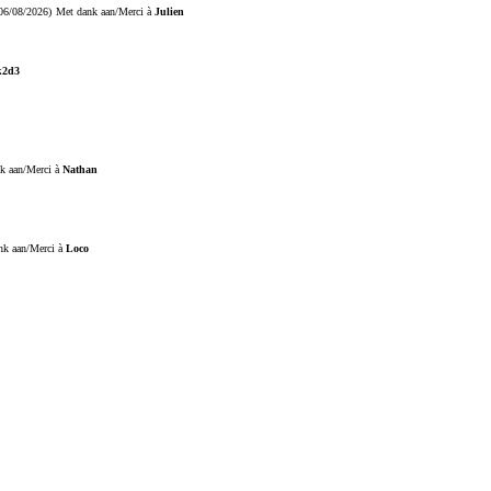
06/08/2026)
Met dank aan/Merci à
Julien
k2d3
k aan/Merci à
Nathan
nk aan/Merci à
Loco