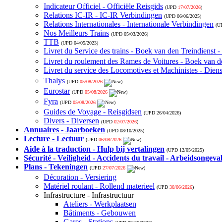
Indicateur Officiel - Officiële Reisgids
(UPD
17/07/2026
)
Relations IC-IR - IC-IR Verbindingen
(UPD
06/06/2025
)
Relations Internationales - Internationale Verbindingen
(U
Nos Meilleurs Trains
(UPD
05/03/2026
)
TTB
(UPD
04/05/2023
)
Livret du Service des trains - Boek van den Treindienst 
Livret du roulement des Rames de Voitures - Boek van de
Livret du service des Locomotives et Machinistes - Die
Thalys
(UPD
05/08/2026
)
Eurostar
(UPD
05/08/2026
)
Fyra
(UPD
05/08/2026
)
Guides de Voyage - Reisgidsen
(UPD
26/04/2026
)
Divers - Diversen
(UPD
02/07/2026
)
Annuaires - Jaarboeken
(UPD
08/10/2025
)
Lecture - Lectuur
(UPD
06/08/2026
)
Aide à la traduction - Hulp bij vertalingen
(UPD
12/05/2025
)
Sécurité - Veiligheid - Accidents du travail - Arbeidsongeva
Plans - Tekeningen
(UPD
27/07/2026
)
Décoration - Versiering
Matériel roulant - Rollend materieel
(UPD
30/06/2026
)
Infrastructure - Infrastructuur
Ateliers - Werkplaatsen
Bâtiments - Gebouwen
Gares - Stations