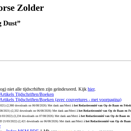
rse Zolder
g Dust”
og) niet alle tijdscrhiften zijn geïndexeerd. Kijk
hier
.
 Artikels Tijdschriften/Boeken
 Artikels Tijdschriften/Boeken (avec couvertures - met voorpagina)
2021
) (2,980 downloads on 06/08/2026)
Met dank aan/Merci à
het Redactiecomité van Op de Baan en Febelr
08/2021
) (2,332 downloads on 06/08/2026)
Met dank aan/Merci à
het Redactiecomité van Op de Baan en Fe
1/03/2022
) (3,234 downloads on 07/08/2026)
Met dank aan/Merci à
het Redactiecomité van Op de Baan en 
PD
21/03/2022
) (2,421 downloads on 06/08/2026)
Met dank aan/Merci à
het Redactiecomité van Op de Baan 
e