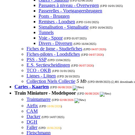
(UPD
02/06/2026
)
Passages à niveau - Overwegen
(UPD
16/01/2025
)
Passerelles - Voetgangersbruggen
Ponts - Bruggen
Remises - Loodsen
(UPD
15/01/2025
)
Signalisation - Signalisatie
(UPD
16/04/2025
)
Tunnels
Voie - Spoor
(UPD
01/07/2025
)
Divers - Diversen
(UPD
16/04/2025
)
Fiches de ligne - Studiefiches
(UPD
04/07/2026
)
Fiches-pilotes - Loodsfiches
(UPD
04/07/2026
)
PSS - SSP
(UPD
13/04/2025
)
E.S. Sectiescheidingen
(UPD
06/07/2026
)
TCO - OKB
(UPD
31/01/2025
)
Lignes - Lijnen
(UPD
26/10/2025
)
Collection Niels Collectie
5 Mb
(UPD
09/09/2023
) (2,481 downloads 
Cartes - Kaarten
(UPD
06/08/2026
)
Train Miniature - Modelspoor
(UPD
06/08/2026
)
Traintamarre
(UPD
02/08/2026
)
Airfix
(UPD
18/06/2026
)
CAM
Dacker
(UPD
14/07/2025
)
DGH
Faller
(UPD
18/06/2026
)
Fleischmann