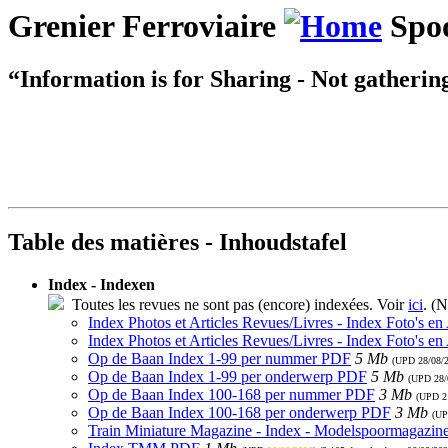
Grenier Ferroviaire
Spoo
“Information is for Sharing - Not gatherin
Table des matières - Inhoudstafel
Index - Indexen
Toutes les revues ne sont pas (encore) indexées. Voir
ici
. (N
Index Photos et Articles Revues/Livres - Index Foto's en
Index Photos et Articles Revues/Livres - Index Foto's en
Op de Baan Index 1-99 per nummer PDF
5 Mb
(UPD
28/08/
Op de Baan Index 1-99 per onderwerp PDF
5 Mb
(UPD
28/
Op de Baan Index 100-168 per nummer PDF
3 Mb
(UPD
2
Op de Baan Index 100-168 per onderwerp PDF
3 Mb
(U
Train Miniature Magazine - Index - Modelspoormagazin