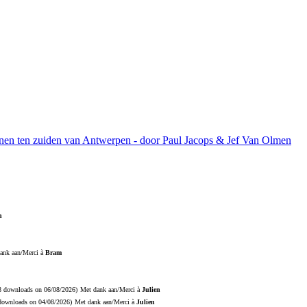
ijnen ten zuiden van Antwerpen - door Paul Jacops & Jef Van Olmen
n
ank aan/Merci à
Bram
18 downloads on 06/08/2026)
Met dank aan/Merci à
Julien
 downloads on 04/08/2026)
Met dank aan/Merci à
Julien