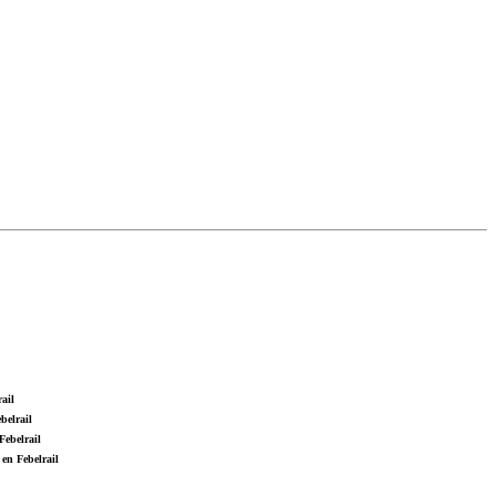
ail
belrail
Febelrail
en Febelrail