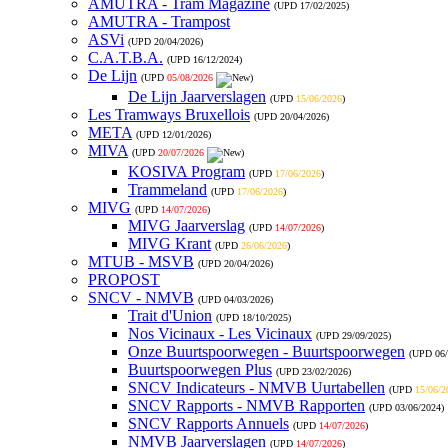
AMUTRA - Tram Magazine
(UPD
17/02/2025
)
AMUTRA - Trampost
ASVi
(UPD
20/04/2026
)
C.A.T.B.A.
(UPD
16/12/2024
)
De Lijn
(UPD
05/08/2026
)
De Lijn Jaarverslagen
(UPD
15/06/2026
)
Les Tramways Bruxellois
(UPD
20/04/2026
)
META
(UPD
12/01/2026
)
MIVA
(UPD
20/07/2026
)
KOSIVA Program
(UPD
17/06/2026
)
Trammeland
(UPD
17/06/2026
)
MIVG
(UPD
14/07/2026
)
MIVG Jaarverslag
(UPD
14/07/2026
)
MIVG Krant
(UPD
26/06/2026
)
MTUB - MSVB
(UPD
20/04/2026
)
PROPOST
SNCV - NMVB
(UPD
04/03/2026
)
Trait d'Union
(UPD
18/10/2025
)
Nos Vicinaux - Les Vicinaux
(UPD
29/09/2025
)
Onze Buurtspoorwegen - Buurtspoorwegen
(UPD
06
Buurtspoorwegen Plus
(UPD
23/02/2026
)
SNCV Indicateurs - NMVB Uurtabellen
(UPD
15/06/2
SNCV Rapports - NMVB Rapporten
(UPD
03/06/2024
)
SNCV Rapports Annuels
(UPD
14/07/2026
)
NMVB Jaarverslagen
(UPD
14/07/2026
)