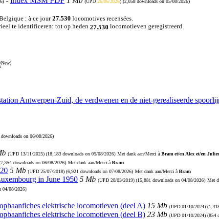
-
Index MSM PDF
1 Mb
6)
(UPD
26/06/2026
) (2,058 downloads on 05/08/2026)
 Belgique : à ce jour
27.530
locomotives recensées.
eel te identificeren: tot op heden
locomotieven geregistreerd.
27.530
)
station Antwerpen-Zuid, de verdwenen en de niet-gerealiseerde spoorl
9 downloads on 06/08/2026)
Mb
(UPD
13/11/2025
) (18,183 downloads on 05/08/2026)
Met dank aan/Merci à
Bram et/en Alex et/en Julie
 (7,354 downloads on 06/08/2026)
Met dank aan/Merci à
Bram
920
5 Mb
(UPD
25/07/2018
) (6,921 downloads on 07/08/2026)
Met dank aan/Merci à
Bram
 Luxembourg in June 1950
5 Mb
(UPD
20/03/2019
) (15,881 downloads on 04/08/2026)
Met d
n 04/08/2026)
Loopbaanfiches elektrische locomotieven (deel A)
15 Mb
(UPD
01/10/2024
) (1,3
Loopbaanfiches elektrische locomotieven (deel B)
23 Mb
(UPD
01/10/2024
) (854