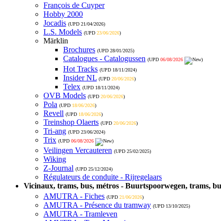
François de Cuyper
Hobby 2000
Jocadis
(UPD
21/04/2026
)
L.S. Models
(UPD
23/06/2026
)
Märklin
Brochures
(UPD
28/01/2025
)
Catalogues - Catalogussen
(UPD
06/08/2026
)
Hot Tracks
(UPD
18/11/2024
)
Insider NL
(UPD
20/06/2026
)
Telex
(UPD
18/11/2024
)
OVB Models
(UPD
20/06/2026
)
Pola
(UPD
18/06/2026
)
Revell
(UPD
18/06/2026
)
Treinshop Olaerts
(UPD
20/06/2026
)
Tri-ang
(UPD
23/06/2024
)
Trix
(UPD
06/08/2026
)
Veilingen Vercauteren
(UPD
25/02/2025
)
Wiking
Z-Journal
(UPD
25/12/2024
)
Régulateurs de conduite - Rijregelaars
Vicinaux, trams, bus, métros - Buurtspoorwegen, trams, bu
AMUTRA - Fiches
(UPD
21/06/2026
)
AMUTRA - Présence du tramway
(UPD
13/10/2025
)
AMUTRA - Tramleven