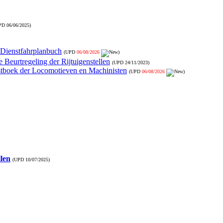
PD
06/06/2025
)
- Dienstfahrplanbuch
(UPD
06/08/2026
)
 Beurtregeling der Rijtuigenstellen
(UPD
24/11/2023
)
nstboek der Locomotieven en Machinisten
(UPD
06/08/2026
)
llen
(UPD
10/07/2025
)