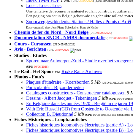
Index TMM PDF
1 Mb
(UPD
26/06/2026
) (3,105 downloads on 06/08/202
Locs - Locs - Locs
Une tentative de recenser le matériel roulant construit et utilisé en
Een poging om het in België gebouwde en gebruikte rollend materi
Spoorweggeschiedenis: Stations / Haltes / Points d'Arrêt
Data verzameld door Jean-Pierre Schenkel en Hans de Herder
Chemin de fer du Nord - Nord-Belge
(UPD
09/07/2026
)
Documentation SNCB - NMBS documentatie
(UPD
06/08/2026
Cours - Cursussen
(UPD
05/05/2026
)
Avis - Berichten
(UPD
27/07/2026
)
Studies - Etudes
Sporen naar Antwerpen-Zuid - Studie over het vroegere 
(UPD
30/06/2026
)
Le Rail - Het Spoor
via
Rixke Rail's Archives
Photos - Foto's
Plaques d'itinéraire - Koersborden
5 Mb
(UPD
01/01/2023
) (3,04
Particularités - Bijzonderheden
Catalogues constructeurs - Constructeur catalogussen
5 
Dessins - Albert Jacquet - Tekeningen
5 Mb
(UPD
16/04/2018
)
En Belgique dans les années 1920 - België in de jaren 1
With Eric Russell (GB) from Oostende to Oostende via
Collection B. Dieudonné
5 Mb
(UPD
16/08/2025
) (3,259 downloads o
Fiches Historiques - Loopbaanfiches
Fiches historiques locomotives électriques (partie A) - 
Fiches historiques locomotives électriques (partie B) - 