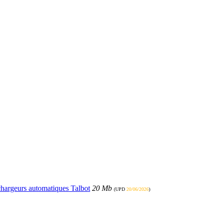
échargeurs automatiques Talbot
20 Mb
(UPD
20/06/2026
)