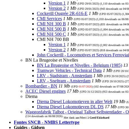
Version 1
1 Mb
(UPD
29/01/2023
) (1,110 downloads on 05
Version 2
1 Mb
(UPD
29/01/2023
) (943 downloads on 04/0
Cockerill Ougrée 2R-616-E
1 Mb
(UPD
05/07/2023
) (1,38
CMI Services
1 Mb
(UPD
05/07/2023
) (1,018 downloads on 06/08
CMI NH 300 B
1 Mb
(UPD
05/07/2023
) (831 downloads on 04/0
CMI NH 500 B
1 Mb
(UPD
05/07/2023
) (1,004 downloads on 04
CMI NH 500 C
1 Mb
(UPD
05/07/2023
) (1,011 downloads on 06
CMI NH 700 BB
Version 1
1 Mb
(UPD
05/07/2023
) (2,002 downloads on 04
Version 2
1 Mb
(UPD
05/07/2023
) (818 downloads on 04/0
John Cockerill - Locomotives et Services Ferroviai
BN La Brugeoise et Nivelles
BN La Brugeoise et Nivelles - Belgium (1985)
13
Tramway Vehicles - Technical Data
1 Mb
(UPD
20/10/
LRV - Stadstram - Amsterdam
1 Mb
(UPD
20/10/2025
) (
LRV - Sneltram - Amsterdam
1 Mb
(UPD
20/10/2025
) (2
Bombardier - BN
11 Mb
(UPD
01/07/2026
) (102 downloads on 07/08/202
ACEC Diesel engines
17 Mb
(UPD
31/12/2023
) (953 downloads on 05
Diema
Diema Diesel Lokomotieven in aller Welt
19 Mb
(
Diema Diesel Lokomotieven DL DS
17 Mb
(UPD
30
Waggonfabrik Talbot - Original Talbot Selbstentlader - O
(114 downloads on 06/08/2026)
Met dank aan/Merci à
Gerd/Ekkehard
Fontes SNCB - NMBS Lettertype
Guides - Gidsen